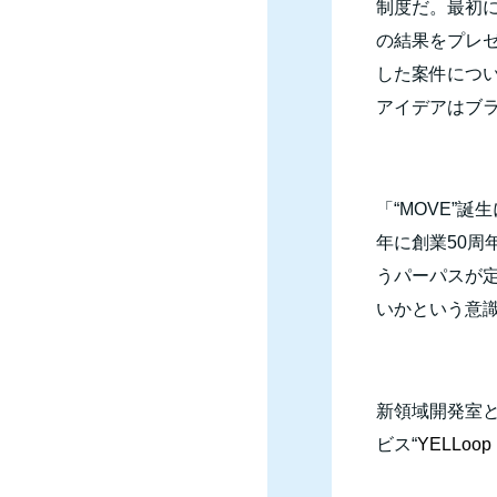
制度だ。最初
の結果をプレ
した案件につ
アイデアはブ
「“
MOVE
”誕
年に創業
50
周
うパーパスが
いかという意
新領域開発室
ビス“
YELLo