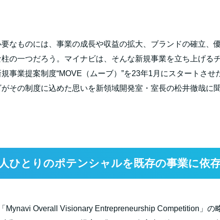
必要なものには、事業の成長や収益の拡大、ブランドの確立、
な柱の一つだろう。マイナビは、そんな新規事業を立ち上げる
規事業提案制度“
MOVE
（ムーブ）”を
23
年
1
月にスタートさせた
ビがその制度に込めた思いを新領域開発室・室長の松井徹哉に
人ひとりのポテンシャルを既存の事業に依
「
Mynavi Overall Visionary Entrepreneurship Competition
」の