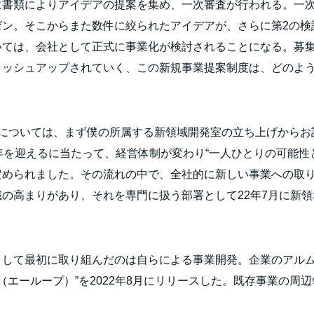
に書類によりアイデアの提案を集め、一次審査が行われる。一
ゼン。そこからまた数件に絞られたアイデアが、さらに第
2
の検
いては、会社として正式に事業化が検討されることになる。募
ラッシュアップされていく、この新規事業提案制度は、どのよ
生については、まず僕の所属する新領域開発室の立ち上げから
年を迎えるに当たって、経営体制が変わり“一人ひとりの可能性
定められました。その流れの中で、全社的に新しい事業への取
識の高まりがあり、それを専門に扱う部署として
22
年
7
月に新領
として最初に取り組んだのは自らによる事業開発。企業のアル
op（エーループ）
”を
2022
年
8
月にリリースした。既存事業の周辺