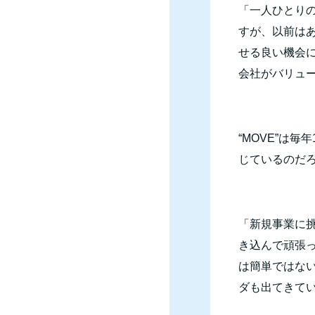
「一人ひとり
すが、以前はあ
せる良い機会
会社がバリュー
“
MOVE
”は毎年
じているのだ
「新規事業に
き込んで頑張
は簡単ではな
ダも出てきて