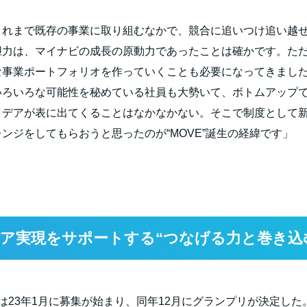
これまで既存の事業に取り組むなかで、競合に追いつけ追い越
胆力は、マイナビの成長の原動力であったことは確かです。た
な事業ポートフォリオを作っていくことも必要になってきまし
いろいろな可能性を秘めている社員も大勢いて、ボトムアップ
イデアが表に出てくることはなかなかない。そこで制度として
ンジをしてもらおうと思ったのが“
MOVE
”誕生の経緯です」
ア実現をサポートする“つなげる力と巻き込
は
23
年
1
月に募集が始まり、同年
12
月にグランプリが決定した