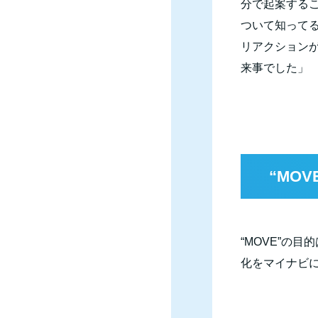
分で起案する
ついて知ってる
リアクション
来事でした」
“
MOV
“
MOVE
”の目
化をマイナビ