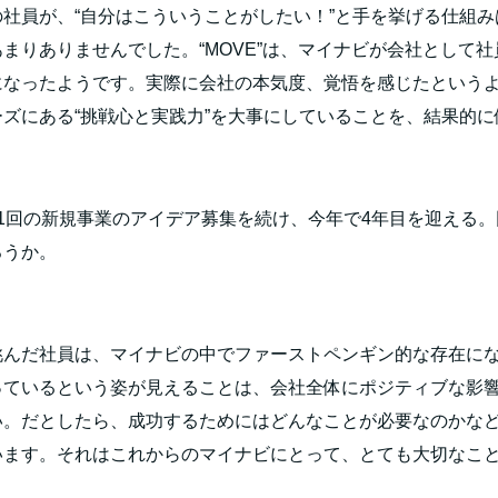
の社員が、“自分はこういうことがしたい！”と手を挙げる仕組
まりありませんでした。“
MOVE
”は、マイナビが会社として
になったようです。実際に会社の本気度、覚悟を感じたというよ
ズにある“挑戦心と実践力”を大事にしていることを、結果的
1
回の新規事業のアイデア募集を続け、今年で
4
年目を迎える。
ろうか。
挑んだ社員は、マイナビの中でファーストペンギン的な存在に
っているという姿が見えることは、会社全体にポジティブな影
い。だとしたら、成功するためにはどんなことが必要なのかな
います。それはこれからのマイナビにとって、とても大切なこ