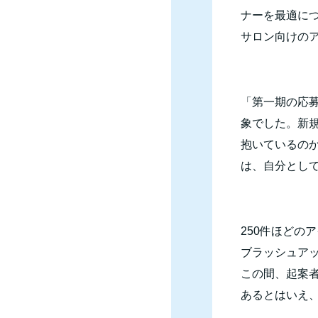
ナーを最適に
サロン向けの
「第一期の応
象でした。新
抱いているの
は、自分とし
250
件ほどのア
ブラッシュア
この間、起案
あるとはいえ