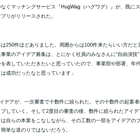
つなぐマッチングサービス『
HugWag（ハグワグ）
』が、既に
アプリがリリースされた。
募は
250
件ほどありました。周囲からは
100
件来たらいい方だと
規事業のアイデア募集は、とにかく社員のみなさんに“自由演技
かを表していただきたいと思っていたので、事業部や部署、年
ては成功だったなと思っています」
イデアが、一次審査で十数件に絞られた。その十数件の起案者
ップしていく。そして
2
度目の審査の後、数件に絞られたアイデ
者は自らの本業をこなしながら、その工数の一部をアイデアの
、簡単な道のりではないだろう。