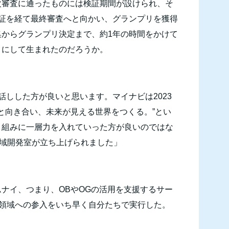
次審査に通ったものには検証期間が設けられ、そ
証を経て最終審査へと向かい、グランプリを獲得
集からグランプリ決定まで、約
1
年の時間をかけて
うにして生まれたのだろうか。
お話しした方が良いと思います。マイナビは
2023
と向き合い、未来が見える世界をつくる。”とい
り組みに一層力を入れていった方が良いのではな
域開発室が立ち上げられました」
ムナイ、つまり、
OB
や
OG
の活用を支援するサー
領域への参入をいち早く自分たちで実行した。