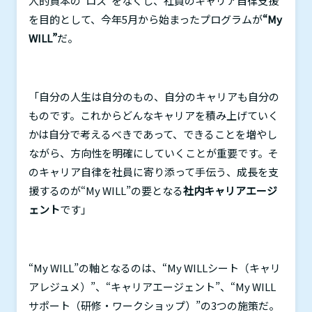
人的資本の“ロス”をなくし、社員のキャリア自律支援
を目的として、今年
5
月から始まったプログラムが
“My
WILL”
だ。
「自分の人生は自分のもの、自分のキャリアも自分の
ものです。これからどんなキャリアを積み上げていく
かは自分で考えるべきであって、できることを増やし
ながら、方向性を明確にしていくことが重要です。そ
のキャリア自律を社員に寄り添って手伝う、成長を支
援するのが“
My WILL
”の要となる
社内キャリアエージ
ェント
です」
“
My WILL
”の軸となるのは、“
My WILL
シート（キャリ
アレジュメ）”、“キャリアエージェント”、“
My WILL
サポート（研修・ワークショップ）”の
3
つの施策だ。