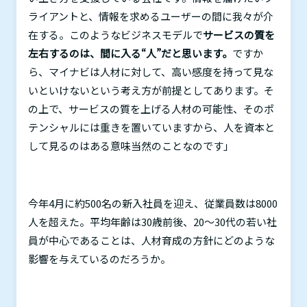
ライアントと、情報を求めるユーザーの間に我々が介
在する。このようなビジネスモデルで
サービスの質を
左右するのは、間に入る“人”だと思います。
ですか
ら、マイナビは人材に対して、高い感度を持って見な
いといけないという考え方が前提としてあります。そ
の上で、サービスの質を上げる人材の可能性、そのポ
テンシャルには重きを置いていますから、人を資本と
して見るのはある意味当然のことなのです」
今年
4
月に約
500
名の新入社員を迎え、従業員数は
8000
人を超えた。平均年齢は
30
歳前後、
20
～
30
代の若い社
員が中心であることは、人材育成の方針にどのような
影響を与えているのだろうか。