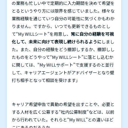
の業務も忙しい中で定期的に入力期間を決めて希望を
とるというやり方には限界を感じていました。様々な
業務経験を通じていつ自分の可能性に気づくかもわか
りません。ですから、いつでも更新できるものとし
て“
My WILL
シート”を用意し、
常に自分の経験を可視
化して、未来に向けて表現し続けられるように
しまし
た。また、自分の経験をどう棚卸しするか、棚卸しし
たものをどうやって“
My WILL
シート”に落とし込むか
に関しては、“
My WILL
サポート”で支援するのと並行
して、キャリアエージェントがアドバイザーとなり壁
打ち相手となって相談を受けます」
キャリア希望申告で異動の希望を出すことや、必要と
する人材を広く公募する“社内公募制度”などは、以前
から行われていた。それらと“
My WILL
”との違いはど
こにあるのだろうか。