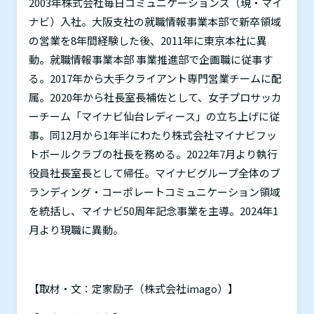
2003
年株式会社毎日コミュニケーションズ（現・マイ
ナビ）入社。大阪支社の就職情報事業本部で新卒領域
の営業を
8
年間経験した後、
2011
年に東京本社に異
動。就職情報事業本部 事業推進部で企画職に従事す
る。
2017
年から大手クライアント専門営業チームに配
属。
2020
年から社長室長補佐として、女子プロサッカ
ーチーム「マイナビ仙台レディース」の立ち上げに従
事。同
12
月から
1
年半にわたり株式会社マイナビフッ
トボールクラブの社長を務める。
2022
年
7
月より執行
役員社長室長として帰任。マイナビグループ全体のブ
ランディング・コーポレートコミュニケーション領域
を統括し、マイナビ
50
周年記念事業を主導。
2024
年
1
月より現職に異動。
【取材・文：定家励子（株式会社
imago
）】