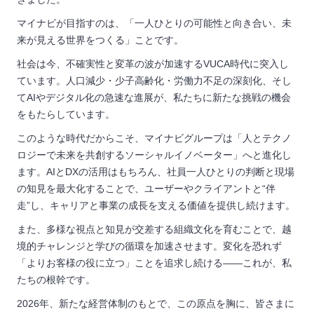
マイナビが目指すのは、「一人ひとりの可能性と向き合い、未
来が見える世界をつくる」ことです。
社会は今、不確実性と変革の波が加速する
VUCA
時代に突入し
ています。人口減少・少子高齢化・労働力不足の深刻化、そし
て
AI
やデジタル化の急速な進展が、私たちに新たな挑戦の機会
をもたらしています。
このような時代だからこそ、マイナビグループは「人とテクノ
ロジーで未来を共創するソーシャルイノベーター」へと進化し
ます。
AI
と
DX
の活用はもちろん、社員一人ひとりの判断と現場
の知見を最大化することで、ユーザーやクライアントと“伴
走”し、キャリアと事業の成長を支える価値を提供し続けます。
また、多様な視点と知見が交差する組織文化を育むことで、越
境的チャレンジと学びの循環を加速させます。変化を恐れず
「よりお客様の役に立つ」ことを追求し続ける――これが、私
たちの根幹です。
2026年、新たな経営体制のもとで、この原点を胸に、皆さまに