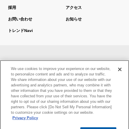
採用
アクセス
お問い合わせ
お知らせ
トレンドnavi
サイトマップ
当サイトの利用について
We use cookies to improve your experience on our website,
情報セキュリティ基本方針
個人情報保護方針
to personalize content and ads and to analyze our traffic.
We share information about your use of our website with our
ウェブアクセシビリティ方針
advertising and analytics partners, who may combine it with
other information that you have provided to them or that they
have collected from your use of their services. You have the
right to opt out of our sharing information about you with our
partners. Please click [Do Not Sell My Personal Information]
to customize your cookie settings on our website.
Privacy Policy