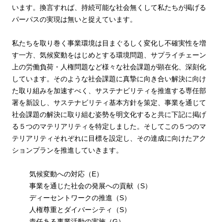
います。換言すれば、持続可能な社会無くして私たちが掲げる
パーパスの実現は無いと捉えています。
私たちを取り巻く事業環境は目まぐるしく変化し不確実性を増
す一方、気候変動をはじめとする環境問題、サプライチェーン
上の労働負荷・人権問題など様々な社会課題が顕在化、深刻化
しています。そのような社会課題に真摯に向き合い解決に向け
た取り組みを加速すべく、サステナビリティを推進する専任部
署を新設し、サステナビリティ基本方針を策定、事業を通じて
社会課題の解決に取り組む姿勢を明文化すると共に下記に掲げ
る５つのマテリアリティを特定しました。そしてこの５つのマ
テリアリティそれぞれに目標を設定し、その達成に向けたアク
ションプランを推進していきます。
気候変動への対応（E）
事業を通じた社会の発展への貢献（S）
ディーセントワークの推進（S）
人権尊重とダイバーシティ（S）
責任ある事業活動の実施（G）