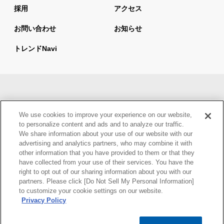
採用
アクセス
お問い合わせ
お知らせ
トレンドnavi
サイトマップ
当サイトの利用について
We use cookies to improve your experience on our website,
情報セキュリティ基本方針
個人情報保護方針
to personalize content and ads and to analyze our traffic.
We share information about your use of our website with our
ウェブアクセシビリティ方針
advertising and analytics partners, who may combine it with
other information that you have provided to them or that they
have collected from your use of their services. You have the
right to opt out of our sharing information about you with our
partners. Please click [Do Not Sell My Personal Information]
to customize your cookie settings on our website.
Privacy Policy