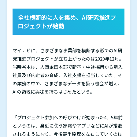
全社横断的に人を集め、
AI
研究推進プ
ロジェクトが始動
マイナビに、さまざまな事業部を横断する形での
AI
研
究推進プロジェクトが立ち上がったのは
2020
年
12
月。
当時谷本は、人事企画本部で新卒・中途採用から新入
社員及び内定者の育成、入社支援を担当していた。そ
の業務の中で、さまざまなデータを扱う機会が増え、
AI
の領域に興味を持ちはじめたという。
「プロジェクト参加への呼びかけが始まった
4
、
5
年前
というのは、身近に使う家電やアプリなどに
AI
が搭載
されるようになり、今後競争原理を左右していくのは