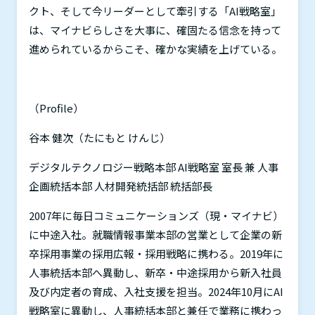
クト、そして今リーダーとして牽引する「
AI
戦略室」
は、マイナビらしさを大事に、確固たる信念を持って
進められているからこそ、確かな実績を上げている。
（
Profile
）
谷本 健次（たにもと けんじ）
デジタルテクノロジー戦略本部
AI
戦略室 室長 兼 人事
企画統括本部 人材開発統括部 統括部長
2007
年に毎日コミュニケーションズ（現・マイナビ）
に中途入社。就職情報事業本部の営業として企業の新
卒採用事業の採用広報・採用戦略に携わる。
2019
年に
人事統括本部へ異動し、新卒・中途採用から新入社員
及び内定者の育成、入社支援を担当。
2024
年
10
月に
AI
戦略室に異動し、人事統括本部と兼任で業務に携わっ