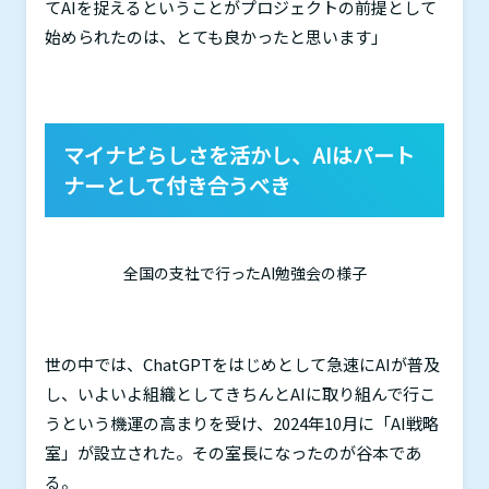
て
AI
を捉えるということがプロジェクトの前提として
始められたのは、とても良かったと思います」
マイナビらしさを活かし、
AI
はパート
ナーとして付き合うべき
全国の支社で行ったAI勉強会の様子
世の中では、
ChatGPT
をはじめとして急速に
AI
が普及
し、いよいよ組織としてきちんと
AI
に取り組んで行こ
うという機運の高まりを受け、
2024
年
10
月に「
AI
戦略
室」が設立された。その室長になったのが谷本であ
る。