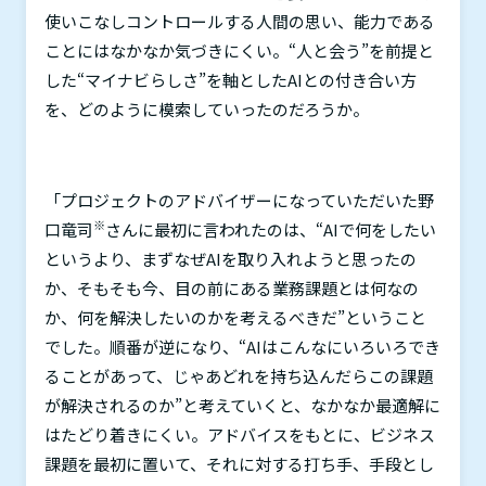
使いこなしコントロールする人間の思い、能力である
ことにはなかなか気づきにくい。“人と会う”を前提と
した“マイナビらしさ”を軸とした
AI
との付き合い方
を、どのように模索していったのだろうか。
「プロジェクトのアドバイザーになっていただいた野
※
口竜司
さんに最初に言われたのは、“
AI
で何をしたい
というより、まずなぜ
AI
を取り入れようと思ったの
か、そもそも今、目の前にある業務課題とは何なの
か、何を解決したいのかを考えるべきだ”ということ
でした。順番が逆になり、“
AI
はこんなにいろいろでき
ることがあって、じゃあどれを持ち込んだらこの課題
が解決されるのか”と考えていくと、なかなか最適解に
はたどり着きにくい。アドバイスをもとに、ビジネス
課題を最初に置いて、それに対する打ち手、手段とし