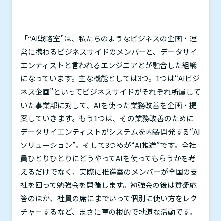
「“
AI
戦略室”は、私たちのようなビジネスの企画・運
営に携わるビジネスサイドのメンバーと、データサイ
エンティストと言われるエンジニアとが融合した組織
になっています。主な機能としては
3
つ。
1
つは“
AI
ビジ
ネス企画”といってビジネスサイドがそれぞれ所属して
いた事業部に対して、
AI
を使った業務改善を企画・提
案していきます。もう
1
つは、その業務改善のために
データサイエンティストがシステムを内製開発する“
AI
ソリューション”。そして
3
つめが“
AI
推進”です。全社
員ひとりひとりにどうやって
AI
を使ってもらうかを考
えるだけでなく、実際に推進室のメンバーが全国の支
社を回って勉強会を開催します。勉強会の後は質疑応
答のほか、社員の席にまでいって個別に使い方をレク
チャーするなど、まさに草の根的で地道な活動です。