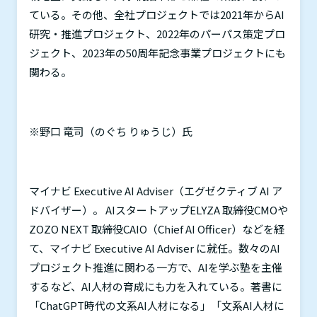
ている。その他、全社プロジェクトでは
2021
年から
AI
研究・推進プロジェクト、
2022
年のパーパス策定プロ
ジェクト、
2023
年の
50
周年記念事業プロジェクトにも
関わる。
※野口 竜司（のぐち りゅうじ）氏
マイナビ
Executive AI Adviser
（エグゼクティブ
AI
ア
ドバイザー）。
AI
スタートアップ
ELYZA
取締役
CMO
や
ZOZO NEXT
取締役
CAIO
（
Chief AI Officer
）などを経
て、マイナビ
Executive AI Adviser
に就任。数々の
AI
プロジェクト推進に関わる一方で、
AI
を学ぶ塾を主催
するなど、
AI
人材の育成にも力を入れている。著書に
「
ChatGPT
時代の文系
AI
人材になる」「文系
AI
人材に