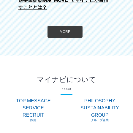
規事業提案制度“MOVE”でマイナビが目指
すこととは？
MORE
マイナビについて
about
TOP MESSAGE
PHILOSOPHY
トップメッセージ
理念体系
SERVICE
SUSTAINABILITY
サービス
サステナビリティ
RECRUIT
GROUP
採用
グループ企業