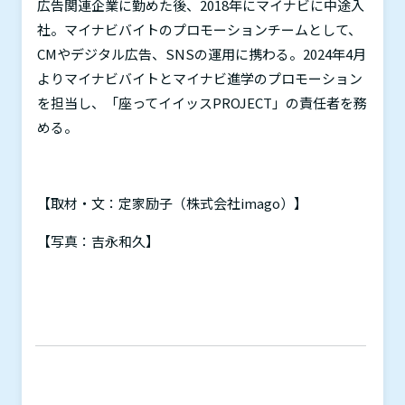
広告関連企業に勤めた後、
2018
年にマイナビに中途入
社。マイナビバイトのプロモーションチームとして、
CM
やデジタル広告、
SNS
の運用に携わる。
2024
年
4
月
よりマイナビバイトとマイナビ進学のプロモーション
を担当し、「座ってイイッス
PROJECT
」の責任者を務
める。
【取材・文：定家励子（株式会社
imago
）】
【写真：吉永和久】