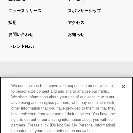
ニュースリリース
スポンサーシップ
採用
アクセス
お問い合わせ
お知らせ
トレンドnavi
サイトマップ
当サイトの利用について
We use cookies to improve your experience on our website,
情報セキュリティ基本方針
個人情報保護方針
to personalize content and ads and to analyze our traffic.
We share information about your use of our website with our
ウェブアクセシビリティ方針
advertising and analytics partners, who may combine it with
other information that you have provided to them or that they
have collected from your use of their services. You have the
right to opt out of our sharing information about you with our
partners. Please click [Do Not Sell My Personal Information]
to customize your cookie settings on our website.