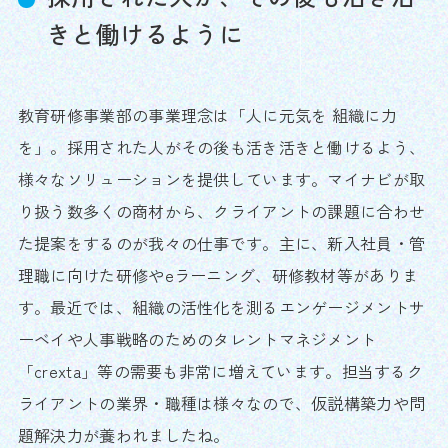
きと働けるように
教育研修事業部の事業理念は「人に元気を 組織に力
を」。採用された人がその後も活き活きと働けるよう、
様々なソリューションを提供しています。マイナビが取
り扱う数多くの商材から、クライアントの課題に合わせ
た提案をするのが我々の仕事です。主に、新入社員・管
理職に向けた研修やeラーニング、研修教材等がありま
す。最近では、組織の活性化を測るエンゲージメントサ
ーベイや人事戦略のためのタレントマネジメント
「crexta」等の需要も非常に増えています。担当するク
ライアントの業界・職種は様々なので、仮説構築力や問
題解決力が養われましたね。