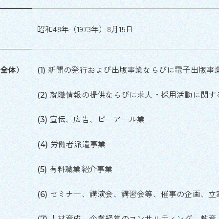
昭和48年（1973年）8月15日
プ全体）
新聞の発行および出版事業ならびに電子出版事
就職情報の提供ならびに求人・採用活動に関す
宣伝、広告、ピーアール業
労働者派遣事業
有料職業紹介事業
セミナー、講演会、講習会等、催事の企画、立
人材育成、企業経営のコンサルティング、教育