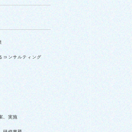
業
るコンサルティング
案、実施
、研修業務