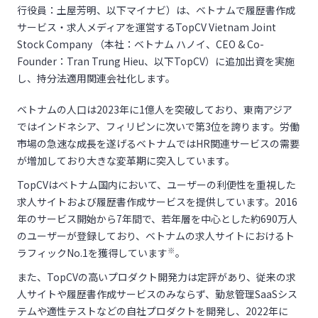
行役員：土屋芳明、以下マイナビ）は、ベトナムで履歴書作成
サービス・求人メディアを運営するTopCV Vietnam Joint
Stock Company （本社：ベトナム ハノイ、CEO & Co-
Founder：Tran Trung Hieu、以下TopCV）に追加出資を実施
し、持分法適用関連会社化します。
ベトナムの人口は2023年に1億人を突破しており、東南アジア
ではインドネシア、フィリピンに次いで第3位を誇ります。労働
市場の急速な成長を遂げるベトナムではHR関連サービスの需要
が増加しており大きな変革期に突入しています。
TopCVはベトナム国内において、ユーザーの利便性を重視した
求人サイトおよび履歴書作成サービスを提供しています。2016
年のサービス開始から7年間で、若年層を中心とした約690万人
のユーザーが登録しており、ベトナムの求人サイトにおけるト
※
ラフィックNo.1を獲得しています
。
また、TopCVの高いプロダクト開発力は定評があり、従来の求
人サイトや履歴書作成サービスのみならず、勤怠管理SaaSシス
テムや適性テストなどの自社プロダクトを開発し、2022年に