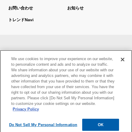
お問い合わせ
お知らせ
トレンドnavi
サイトマップ
当サイトの利用について
We use cookies to improve your experience on our website,
情報セキュリティ基本方針
個人情報保護方針
to personalize content and ads and to analyze our traffic.
We share information about your use of our website with our
ウェブアクセシビリティ方針
advertising and analytics partners, who may combine it with
other information that you have provided to them or that they
have collected from your use of their services. You have the
right to opt out of our sharing information about you with our
partners. Please click [Do Not Sell My Personal Information]
to customize your cookie settings on our website.
Privacy Policy
Do Not Sell My Personal Information
OK
Copyright © Mynavi Corporation