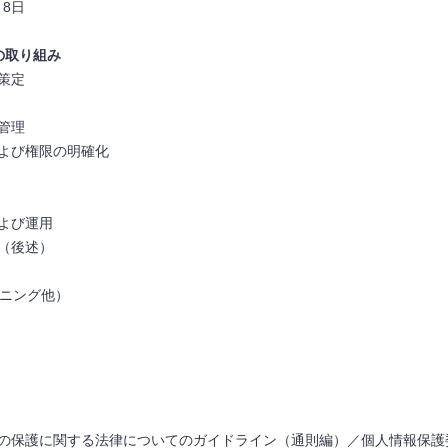
月8日
の取り組み
策定
管理
よび権限の明確化
よび運用
（後述）
ーニング他）
の保護に関する法律についてのガイドライン（通則編）／個人情報保護