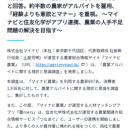
と回答。約半数の農家がアルバイトを雇用、
「経験よりも意欲とマナー」を重視。 ～マイ
ナビと住友化学がアプリ連携、農業の人手不足
問題の解決を目指す～
株式会社マイナビ（本社：東京都千代田区、代表取締役 社長執
行役員：土屋芳明）が運営する農業総合情報サイト『マイナビ
農業』（URL：
https://agri.mynavi.jp/
）は、「農業アルバ
イトに関する現状と意識調査」を発表しました。
本調査は、『マイナビ農業』を利用する農家697名、消費者
1,936
名に対して、農業アルバイトに関する現状と意識を調査
し、集計したものです。
また、この度、『マイナビ農業』が運営する人材マッチングア
プリ『農mers』は、住友化学株式会社が運営する農業関連の総
合情報サービス『つなあぐ』と、ユーザー
ID
連携を開始しまし
た。より多くの人が農作業に携われる場をつくり、両社で農業