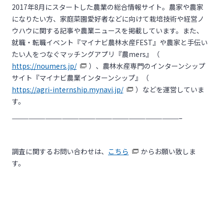
2017年
8
月にスタートした農業の総合情報サイト。農家や農家
になりたい方、家庭菜園愛好者などに向けて栽培技術や経営ノ
ウハウに関する記事や農業ニュースを掲載しています。また、
就職・転職イベント『マイナビ農林水産
FEST
』や農家と手伝い
たい人をつなぐマッチングアプリ『農
mers
』（
https://noumers.jp/
）、農林水産専門のインターンシップ
サイト『マイナビ農業インターンシップ』（
https://agri-internship.mynavi.jp/
）などを運営していま
す。
——————————————————————————————–
調査に関するお問い合わせ
は、
こちら
からお願い致しま
す。