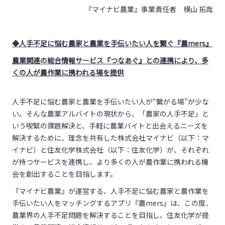
『マイナビ農業』事業責任者 横山 拓哉
◆人手不足に悩む農家と農業を手伝いたい人を繋ぐ『農mers』
農業関連の総合情報サービス『つなあぐ』との連携により、多
くの人が農作業に携われる場を提供
人手不足に悩む農家と農業を手伝いたい人が
“
繋がる場
”
が少な
い。そんな農業アルバイトの現状から、「農家の人手不足」と
いう喫緊の課題解決と、手軽に農業バイトと出会えるニーズを
解決するために、理念を共有した株式会社マイナビ（以下：マ
イナビ）と住友化学株式会社（以下：住友化学）が、それぞれ
が持つサービスを連携し、より多くの人が農作業に携われる機
会を創出することを目指します。
『マイナビ農業』が運営する、人手不足に悩む農家と農作業を
手伝いたい人をマッチングするアプリ『農
mers
』は、この度、
農業界の人手不足問題を解決することを目指し、住友化学が提