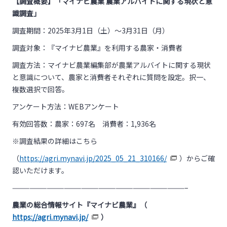
【調査概要】「マイナビ農業 農業アルバイトに関する現状と意
識調査」
調査期間：
2025
年
3
月
1
日（土）～
3
月
31
日（月）
調査対象：『マイナビ農業』を利用する農家・消費者
調査方法：マイナビ農業編集部が農業アルバイトに関する現状
と意識について、農家と消費者それぞれに質問を設定。択一、
複数選択で回答。
アンケート方法：
WEB
アンケート
有効回答数：農家：697名 消費者：1,936名
※調査結果の詳細はこちら
（
https://agri.mynavi.jp/2025_05_21_310166/
）からご確
認いただけます。
——————————————————————————————–
農業の総合情報サイト『マイナビ農業』（
https://agri.mynavi.jp/
）