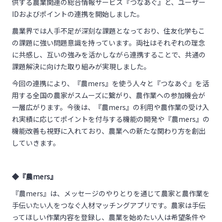
供する農業関連の総合情報サービス『つなあぐ』と、ユーザー
ID
およびポイントの連携を開始しました。
農業界では人手不足が深刻な課題となっており、住友化学もこ
の課題に強い問題意識を持っています。両社はそれぞれの理念
に共感し、互いの強みを活かしながら連携することで、共通の
課題解決に向けた取り組みが実現しました。
今回の連携により、『農
mers
』を使う人々と『つなあぐ』を活
用する全国の農家がスムーズに繋がり、農作業への参加機会が
一層広がります。今後は、『農
mers
』の利用や農作業の受け入
れ実績に応じてポイントを付与する機能の開発や『農
mers
』の
機能改善も視野に入れており、農業への新たな関わり方を創出
していきます。
◆『農mers』
『農
mers
』は、メッセージのやりとりを通じて農家と農作業を
手伝いたい人をつなぐ人材マッチングアプリです。農家は手伝
ってほしい作業内容を登録し、農業を始めたい人は希望条件や