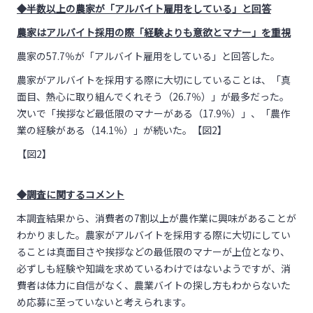
◆半数以上の農家が「アルバイト雇用をしている」と回答
農家はアルバイト採用の際「経験よりも意欲とマナー」を重視
農家の
57.7
％が「アルバイト雇用をしている」と回答した。
農家がアルバイトを採用する際に大切にしていることは、「真
面目、熱心に取り組んでくれそう（
26.7
％）」が最多だった。
次いで「挨拶など最低限のマナーがある（
17.9
％）」、「農作
業の経験がある（
14.1
％）」が続いた。【図
2
】
【図
2
】
◆調査に関するコメント
本調査結果から、消費者の
7
割以上が農作業に興味があることが
わかりました。農家がアルバイトを採用する際に大切にしてい
ることは真面目さや挨拶などの最低限のマナーが上位となり、
必ずしも経験や知識を求めているわけではないようですが、消
費者は体力に自信がなく、農業バイトの探し方もわからないた
め応募に至っていないと考えられます。