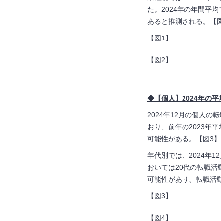
た。
2024
年の年間平均
あると推測される。【
【図1】
【図2】
◆【個人】2024年の
2024年
12
月の個人の転
おり、前年の
2023
年平
可能性がある。【図
3
】
年代別では、
2024
年
12
おいては
20
代の転職活
可能性があり、転職活
【図
3
】
【図4】