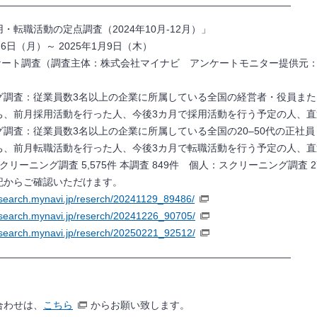
——————————————————————————————
転職活動の定点調査（2024年10月-12月）」
月6日（月）～ 2025年1月9日（木）
ンケート調査（調査主体：株式会社マイナビ アンケートモニター提供元
グ調査：従業員数3名以上の企業に所属している全国の経営者・役員ま
ち、前月採用活動を行った人、今後3カ月で採用活動を行う予定の人、直
グ調査：従業員数
3
名以上の企業に所属している全国の
20
‒50代の正社員
ち、前月転職活動を行った人、今後
3
カ月で転職活動を行う予定の人、直
スクリーニング調査
5,575
件 本調査
849
件 個人：スクリーニング調査
2
記からご確認いただけます。
research.mynavi.jp/reserch/20241129_89486/
research.mynavi.jp/reserch/20241226_90705/
research.mynavi.jp/reserch/20250221_92512/
——————————————————————————————
合わせは、
こちら
からお願い致します。