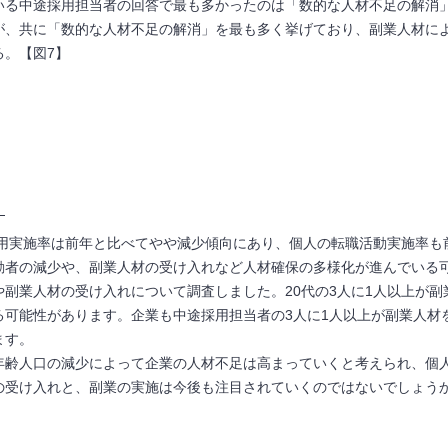
いる中途採用担当者の回答で最も多かったのは「数的な人材不足の解消
が、共に「数的な人材不足の解消」を最も多く挙げており、副業人材に
る。【図
7
】
】
途採用実施率は前年と比べてやや減少傾向にあり、個人の転職活動実施率
動者の減少や、副業人材の受け入れなど人材確保の多様化が進んでいる
や副業人材の受け入れについて調査しました。20代の3人に1人以上が
る可能性があります。企業も中途採用担当者の3人に1人以上が副業人材
ます。
年齢人口の減少によって企業の人材不足は高まっていくと考えられ、個
の受け入れと、副業の実施は今後も注目されていくのではないでしょう