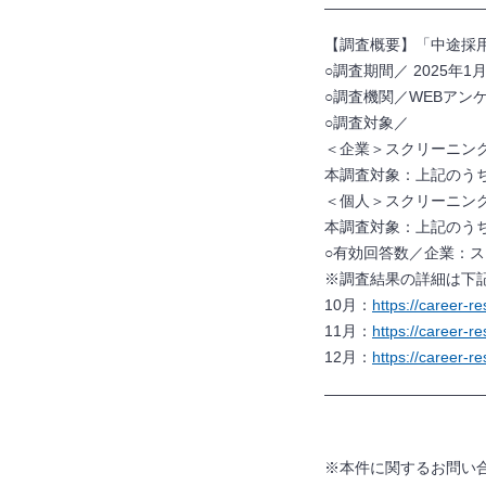
——————————
【調査概要】「中途採用・
○調査期間／ 2025年1
○調査機関／WEBア
○調査対象／
＜企業＞スクリーニン
本調査対象：上記のう
＜個人＞スクリーニン
本調査対象：上記のう
○有効回答数／企業：
※調査結果の詳細は下
10月：
https://career-
11月：
https://career-
12月：
https://career-
——————————
※本件に関するお問い