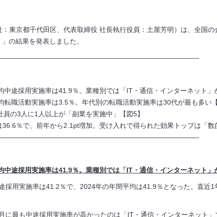
社：東京都千代田区、代表取締役 社長執行役員：土屋芳明）は、全国の
2月）」の結果を発表しました。
——————————————————————————————
均中途採用実施率は41.
9
％。業種別では「
IT
・通信・インターネット」
均転職活動実施率は3.
5
％。年代別の転職活動実施率は
30
代が最も多い【
社員の
3
人に
1
人以上が「副業を実施中」【図5】
36.6％で、前年から
2.1pt
増加。受け入れで得られた効果トップは「数
——————————————————————————————
均中途採用実施率は41.9％。業種別では「IT・通信・インターネット」が
途採用実施率は
41.2
％で、
2024
年の年間平均は
41.9
％となった。直近
1
月に最も中途採用実施率が高かったのは「
IT
・通信・インターネット」