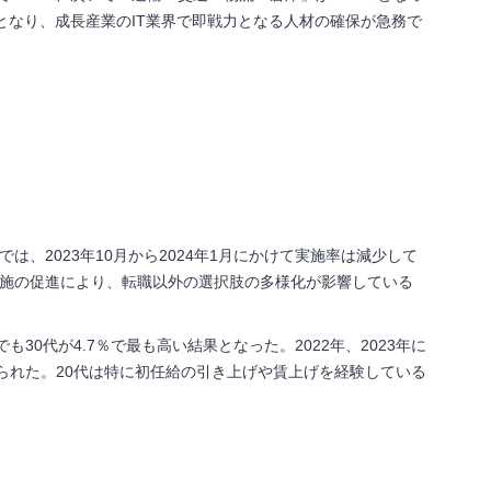
となり、成長産業のIT業界で即戦力となる人材の確保が急務で
では、
2023
年
10
月から
2024
年
1
月にかけて実施率は減少して
施の促進により、転職以外の選択肢の多様化が影響している
でも
30
代が
4.7
％で最も高い結果となった。
2022
年、
2023
年に
られた。
20
代は特に初任給の引き上げや賃上げを経験している