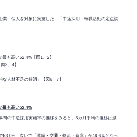
企業、個人を対象に実施した、「中途採用・転職活動の定点調
が最も高い
52.4%
【図
1
、
2
】
図3、4】
的な人材不足の解消」【図6、
7
】
最も高い52.4%
年間の中途採用実施率の推移をみると、
3
カ月平均の推移は減
で
53.0%
、次いで「運輸・交通・物流・倉庫」が
49.6
％となっ