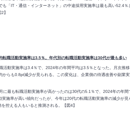
でも「
IT
・通信・インターネット」の中途採用実施率は最も高い
52.4
％
図
2
】
平均転職活動実施率は3.5％。年代別の転職活動実施率は30代が最も多い
職活動実施率は
3.4
％で、
2024
年の年間平均は
3.5
％となった。月次推移
均からも
0.8pt
減少が見られる。この変化は、企業側の待遇改善や副業実
月に最も転職活動実施率が高かったのは
30
代の
5.1
％で、
2024
年の年間
動実施率が高い傾向だったが、今年は
20
代の転職活動実施率の減少が見
動を控える人もいると推測される。【図
4
】