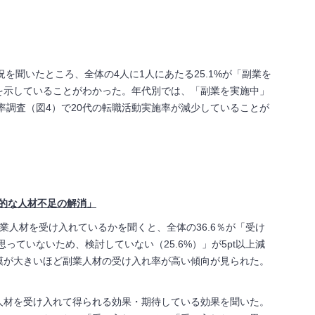
況を聞いたところ、全体の
4
人に
1
人にあたる
25.1%
が「副業を
を示していることがわかった。年代別では、「副業を実施中」
率調査（図
4
）で
20
代の転職活動実施率が減少していることが
数的な人材不足の解消」
業人材を受け入れているかを聞くと、全体の
36.6
％が「受け
思っていないため、検討していない（
25.6%
）」が
5
pt以上減
模が大きいほど副業人材の受け入れ率が高い傾向が見られた。
人材を受け入れて得られる効果・期待している効果を聞いた。