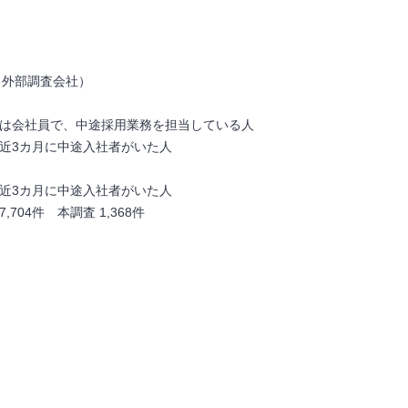
：外部調査会社）
たは会社員で、中途採用業務を担当している人
近3カ月に中途入社者がいた人
近
3
カ月に中途入社者がいた人
7,704
件 本調査
1,368
件