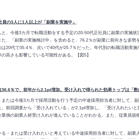
社員の3人に1人以上が「副業を実施中」
人と、今後
3
カ月で転職活動をする予定の
20-50
代正社員に副業の実施状
また、「副業の実施検討中」を含めると、
76.2
％が副業に前向きな姿勢
のは
20
代で
35.4
％、次いで
40
代が
25.7
％だった。年代別の転職活動実施
率の高さも影響している可能性がある。【図
5
】
36.6％で、前年から2.1pt増加。受け入れで得られた効果トップは「
・または今後
3
カ月で採用活動を行う予定の中途採用担当者に対して、副
た。前回調査から「受け入れている」が
2.1pt
増加し、「受け入れたいと
企業側の副業人材受け入れが進んでいることがわかる。また、従業員規
いる・または受け入れたいと考えている中途採用担当者に対して、副業