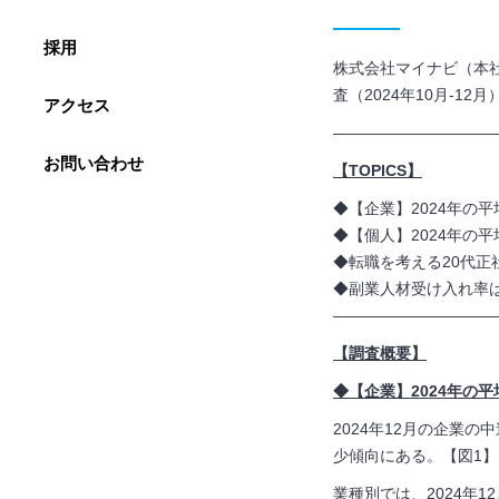
採用
株式会社マイナビ（本
査（2024年10月-1
アクセス
——————————
お問い合わせ
【TOPICS】
◆【企業】2024年の平
◆【個人】
2024
年の平
◆転職を考える
20
代正
◆副業人材受け入れ率は
——————————
【調査概要】
◆【企業】2024年の平
2024年
12
月の企業の中
少傾向にある。【図
1
】
業種別では、
2024
年
12