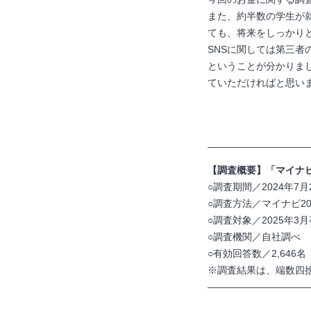
また、約半数の学生が
ても、将来をしっかり
SNSに関しては第三
ということが分かりま
ていただければと思い
——————————
【調査概要】「マイナビ
○調査期間／2024年7月
○調査方法／マイナビ2
○調査対象／2025年
○調査機関／自社調べ
○有効回答数／2,646
※調査結果は、端数四捨
——————————