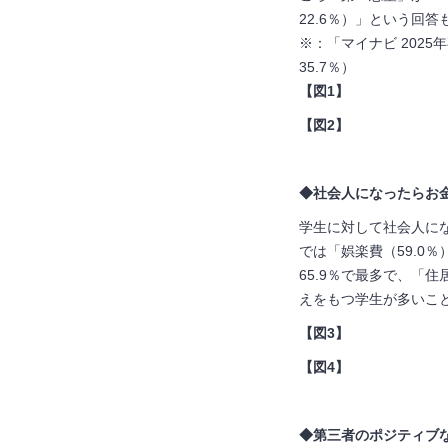
22.6％）」という回
※：「マイナビ 202
35.7％）
【図1】
【図2】
◆社会人になったらお金
学生に対して社会人にな
では「娯楽費（59.0
65.9％で最多で、「
えをもつ学生が多いこと
【図3】
【図4】
◆第三者のポジティブな