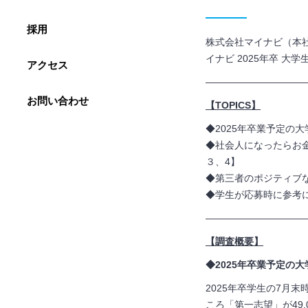
採用
株式会社マイナビ（本社
イナビ 2025年卒 
アクセス
——————————
お問い合わせ
【TOPICS】
◆2025年卒業予定の
◆社会人になったらお金
３、4】
◆第三者のポジティブな
◆学生が応募時に参考にして
——————————
【調査概要】
◆
2025
年卒業予定の大
2025年卒学生の7月
ころ「第一志望」が4