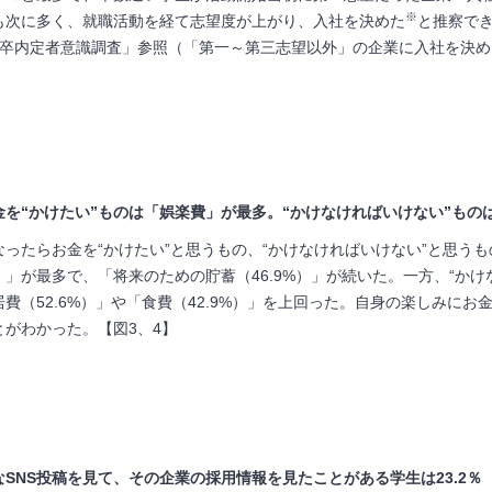
※
答も次に多く、就職活動を経て志望度が上がり、入社を決めた
と推察でき
5年卒内定者意識調査」参照（「第一～第三志望以外」の企業に入社を決
を“かけたい”ものは「娯楽費」が最多。“かけなければいけない”ものは
ったらお金を“かけたい”と思うもの、“かけなければいけない”と思うも
％）」が最多で、「将来のための貯蓄（46.9%）」が続いた。一方、“か
住居費（52.6%）」や「食費（42.9%）」を上回った。自身の楽しみ
がわかった。【図3、4】
SNS投稿を見て、その企業の採用情報を見たことがある学生は23.2％