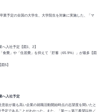
年卒業予定の全国の大学生、大学院生を対象に実施した、「マ
業へ入社予定【図1、2】
「食費」や「住居費」を抑えて「貯蓄（65.9%）」が最多【図
【図5】
業へ入社予定
現在入社意欲が最も高い企業の就職活動開始時点の志望度を聞いたと
入社予定であることがわかった。また、「第一～第三希望以外／