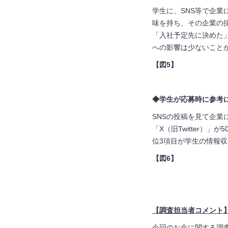
学生に、SNS等で企
味を持ち、その企業の
「入社予定先に決めた」
への影響は少ないこと
【図5】
◆学生が応募時に参考にして
SNSの投稿を見て企
「X（旧Twitter）」
位3項目が学生の情報
【図6】
【調査担当者コメント
今回のお金に関する調