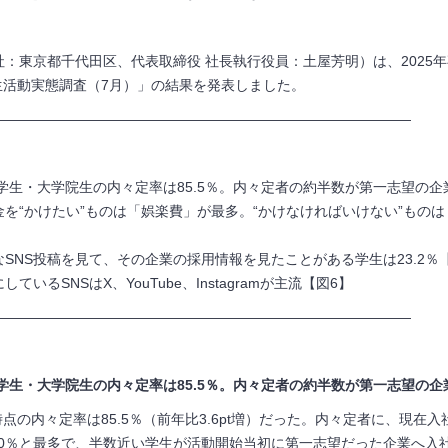
：東京都千代田区、代表取締役 社長執行役員：土屋芳明）は、2025
大学生活動実態調査（7月）」の結果を発表しました。
——————————————————————————————
大学生・大学院生の内々定率は85.5％。内々定者の約半数が第一志望の企
を“かけたい”ものは「娯楽費」が最多。“かけなければいけない”ものは
SNS投稿を見て、その企業の採用情報を見たことがある学生は23.2％
いるSNSはX、YouTube、Instagramが主流【図6】
——————————————————————————————
学生・大学院生の内々定率は85.5％。
内々定者の約半数が第一志望の企
末時点の内々定率は85.5％（前年比3.6pt増）だった。内々定者に、
9.0％と最多で、半数近い学生が活動開始当初に第一志望だった企業へ