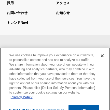
採用
アクセス
お問い合わせ
お知らせ
トレンドnavi
サイトマップ
当サイトの利用について
We use cookies to improve your experience on our website,
情報セキュリティ基本方針
個人情報保護方針
to personalize content and ads and to analyze our traffic.
We share information about your use of our website with our
ウェブアクセシビリティ方針
advertising and analytics partners, who may combine it with
other information that you have provided to them or that they
have collected from your use of their services. You have the
right to opt out of our sharing information about you with our
partners. Please click [Do Not Sell My Personal Information]
to customize your cookie settings on our website.
Privacy Policy
Copyright © Mynavi Corporation