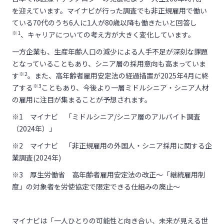
を迎えています。マイナビが行った調査でも非正規雇用で働い
ている70代のうち6人に1人が80歳以降も働きたいと回答し
※1
、キャリアについての考え方が大きく変化しています。
一方企業も、生産年齢人口の減少による人手不足が深刻な課題
となっていることもあり、シニア層の採用意向も高まっていま
※2
す
。また、高年齢者雇用安定法の経過措置が2025年4月に終
※3
了する
こともあり、今後より一層ミドルシニア・シニア人材
の雇用に注目が集まることが予想されます。
※1 マイナビ 「ミドルシニア/シニア層のアルバイト調査
（2024年）」
※2 マイナビ 「非正規雇用の外国人・シニア採用に関する企
業調査(2024年)
※3 厚生労働省 高年齢者雇用安定法の改正～「継続雇用制
度」の対象者を労使協定で限定できる仕組みの廃止～
マイナビは「一人ひとりの可能性と向き合い、未来が見える世