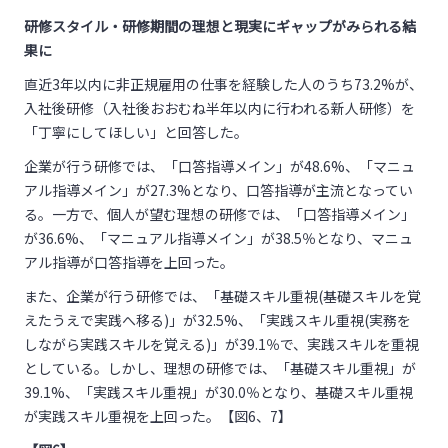
研修スタイル・研修期間の理想と現実にギャップがみられる結
果に
直近3年以内に非正規雇用の仕事を経験した人のうち73.2%が、
入社後研修（入社後おおむね半年以内に行われる新人研修）を
「丁寧にしてほしい」と回答した。
企業が行う研修では、「口答指導メイン」が48.6%、「マニュ
アル指導メイン」が27.3%となり、口答指導が主流となってい
る。一方で、個人が望む理想の研修では、「口答指導メイン」
が36.6%、「マニュアル指導メイン」が38.5％となり、マニュ
アル指導が口答指導を上回った。
また、企業が行う研修では、「基礎スキル重視(基礎スキルを覚
えたうえで実践へ移る)」が32.5%、「実践スキル重視(実務を
しながら実践スキルを覚える)」が39.1％で、実践スキルを重視
としている。しかし、理想の研修では、「基礎スキル重視」が
39.1%、「実践スキル重視」が30.0％となり、基礎スキル重視
が実践スキル重視を上回った。【図6、7】