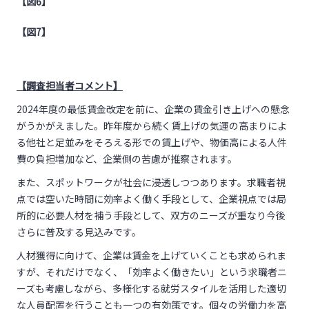
【図6】
【図7】
【調査担当者コメント】
2024年度の最低賃金改定を前に、企業の賃金引き上げへの懸念
がうかがえました。昨年度から続く賃上げの気運の高まりによ
る他社と足並みをそろえる形での賃上げや、物価高による人件
費の負担増加など、企業側の苦慮が推察されます。
また、スポットワークが社会に浸透しつつあります。求職者視
点では空いた時間に効率よく働く手段として、企業視点では局
所的に必要人材を補う手段として、双方のニーズが重なり今後
さらに普及する見込みです。
人材獲得に向けて、企業は賃金を上げていくことも求められま
すが、それだけでなく、「効率よく働きたい」という求職者ニ
ーズも考慮しながら、多様化する就労スタイルを活用した適切
な人員配置を行うことも一つの有効策です。個々の労働力を高