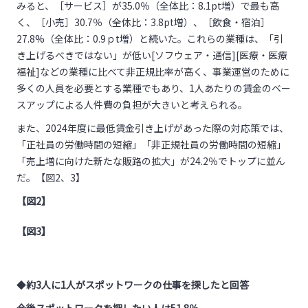
みると、［サービス］が35.0％（全体比：8.1pt増）で最も高
く、［小売］30.7％（全体比：3.8pt増）、［飲食・宿泊］
27.8%（全体比：0.9ｐt増）と続いた。これらの業種は、「引
き上げるべきではない」が低い[ソフウェア・通信][医療・医療
福祉]などの業種に比べて非正規比率が高く、事業運営のために
多くの人員を必要とする業種でもあり、1人あたりの賃金のベー
スアップによる人件費の負担が大きいと考えられる。
また、2024年度に最低賃金引き上げがあった際の対応策では、
「正社員の労働時間の短縮」「非正規社員の労働時間の短縮」
「売上増に向けた新たな販路の拡大」が24.2％でトップに並ん
だ。【図2、3】
【図2】
【図3】
◆
約3人に1人がスポットワークの仕事を探したと回答