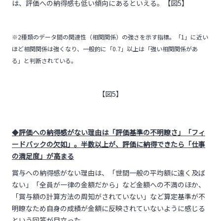
は、評価への納得感も低い傾向にあるといえる。【図5】
※2種類のデータ間の関連性（相関関係）の強さを示す指標。「1」に近い
ほど相関関係は強くなり、一般的に「0.7」以上は「強い相関関係があ
る」と判断されている。
【図5】
◆
評価への納得感がない理由は「評価基準の不明瞭さ」「フィ
ードバックの欠如」。
半数以上が、評価に納得できたら「仕事
の満足度」が高まる
賞与への納得感がない理由は、「世間一般の平均額に遠く及ば
ない」「全員が一律の金額だから」など金額への不満のほか、
「賞与額の計算方法の周知がされていない」など算定基準が不
明瞭なため自身の成績が金額に反映されていないように感じる
という回答が目立った。