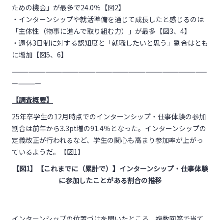
ための機会」が最多で24.0％【図2】
・インターンシップや就活準備を通じて成長したと感じるのは
「主体性（物事に進んで取り組む力）」が最多【図3、4】
・週休3日制に対する認知度と「就職したいと思う」割合はとも
に増加【図5、6】
———————————————————————————————————
—————
【調査概要】
25年卒学生の12月時点でのインターンシップ・仕事体験の参加
割合は前年から3.3pt増の91.4％となった。インターンシップの
定義改正が行われるなど、学生の関心も高まり参加率が上がっ
ているようだ。【図1】
【図
1
】【これまでに（累計で）】インターンシップ・仕事体験
に参加したことがある割合の推移
インターンシップの位置づけを聞いたところ、複数回答で当て