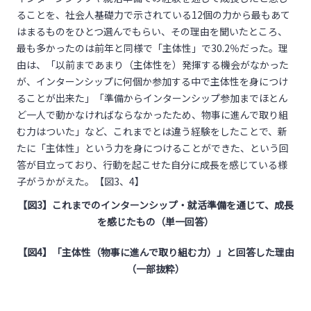
ることを、社会人基礎力で示されている12個の力から最もあて
はまるものをひとつ選んでもらい、その理由を聞いたところ、
最も多かったのは前年と同様で「主体性」で30.2％だった。理
由は、「以前まであまり（主体性を）発揮する機会がなかった
が、インターンシップに何個か参加する中で主体性を身につけ
ることが出来た」「準備からインターンシップ参加までほとん
ど一人で動かなければならなかったため、物事に進んで取り組
む力はついた」など、これまでとは違う経験をしたことで、新
たに「主体性」という力を身につけることができた、という回
答が目立っており、行動を起こせた自分に成長を感じている様
子がうかがえた。【図3、4】
【図
3
】これまでのインターンシップ・就活準備を通じて、成長
を感じたもの（単一回答）
【図
4
】「主体性（物事に進んで取り組む力）」と回答した理由
（一部抜粋）