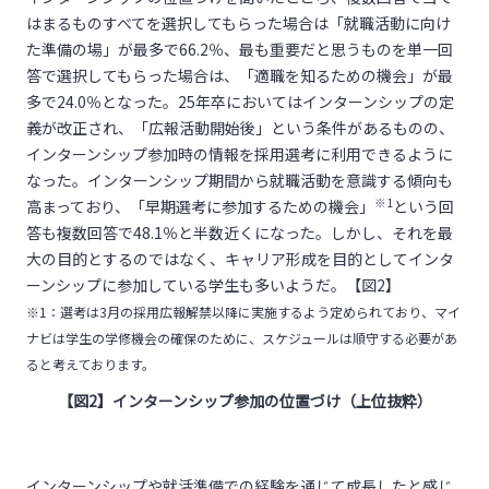
はまるものすべてを選択してもらった場合は「就職活動に向け
た準備の場」が最多で66.2％、最も重要だと思うものを単一回
答で選択してもらった場合は、「適職を知るための機会」が最
多で24.0％となった。25年卒においてはインターンシップの定
義が改正され、「広報活動開始後」という条件があるものの、
インターンシップ参加時の情報を採用選考に利用できるように
なった。インターンシップ期間から就職活動を意識する傾向も
※
1
高まっており、「早期選考に参加するための機会」
という回
答も複数回答で48.1％と半数近くになった。しかし、それを最
大の目的とするのではなく、キャリア形成を目的としてインタ
ーンシップに参加している学生も多いようだ。【図2】
※1：選考は3月の採用広報解禁以降に実施するよう定められており、マイ
ナビは学生の学修機会の確保のために、スケジュールは順守する必要があ
ると考えております。
【図
2
】インターンシップ参加の位置づけ（上位抜粋）
インターンシップや就活準備での経験を通じて成長したと感じ