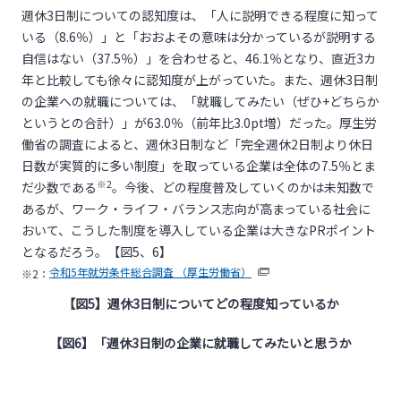
週休3日制についての認知度は、「人に説明できる程度に知って
いる（8.6％）」と「おおよその意味は分かっているが説明する
自信はない（37.5％）」を合わせると、46.1％となり、直近3カ
年と比較しても徐々に認知度が上がっていた。また、週休3日制
の企業への就職については、「就職してみたい（ぜひ+どちらか
というとの合計）」が63.0％（前年比3.0pt増）だった。厚生労
働省の調査によると、週休3日制など「完全週休2日制より休日
日数が実質的に多い制度」を取っている企業は全体の7.5％とま
※
2
だ少数である
。今後、どの程度普及していくのかは未知数で
あるが、ワーク・ライフ・バランス志向が高まっている社会に
おいて、こうした制度を導入している企業は大きなPRポイント
となるだろう。【図5、6】
令和5年就労条件総合調査 （厚生労働省）
※2：
【図
5
】週休
3
日制についてどの程度知っているか
【図
6
】「週休
3
日制の企業に就職してみたいと思うか