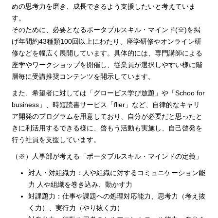
めの思考力を磨き、成長できるよう支援したいと考えていま
す。
そのために、必要となるポータブルスキル・マインド(※)を掲
げ年間約43種類100回以上にわたり、座学研修やオンライン研
修などを幅広く展開しています。具体的には、専門講師による
座学やワークショップを開催し、従業員が選択しやすい様に階
層毎に受講推奨コンテンツを開示しています。
また、希望者に対しては「グロービス学び放題」や「Schoo for
business」、時短読書サービス「flier」など、自律的なキャリ
ア開発のプログラムを用意しており、自分が必要だと思ったと
きに利活用するできる様に、啓もう活動も実施し、自己啓発を
行う社員を支援しています。
（※）人事部が考える「ポータブルスキル・マインドの定義」
対人・対組織力：人や組織に対するコミュニケーション能
力 人や組織を巻き込み、動かす力
対課題力：仕事や課題への処理対応能力、思考力（考え抜
く力）、実行力（やり抜く力）