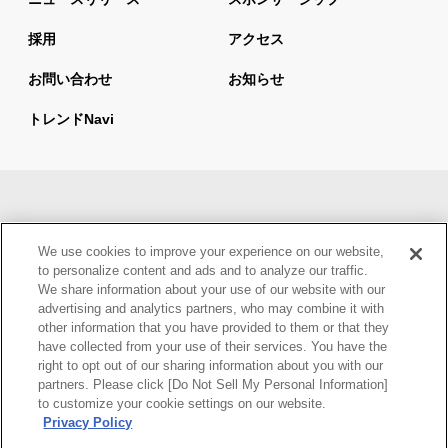
採用
アクセス
お問い合わせ
お知らせ
トレンドnavi
サイトマップ
当サイトの利用について
We use cookies to improve your experience on our website,
情報セキュリティ基本方針
個人情報保護方針
to personalize content and ads and to analyze our traffic.
We share information about your use of our website with our
ウェブアクセシビリティ方針
advertising and analytics partners, who may combine it with
other information that you have provided to them or that they
have collected from your use of their services. You have the
right to opt out of our sharing information about you with our
partners. Please click [Do Not Sell My Personal Information]
to customize your cookie settings on our website.
Privacy Policy