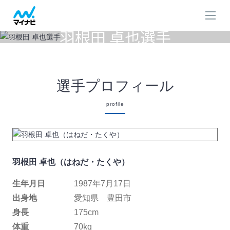
カヌースラローム
羽根田 卓也選手
TAKUYA HANEDA
選手プロフィール
profile
羽根田 卓也（はねだ・たくや）
生年月日
1987年7月17日
出身地
愛知県 豊田市
身長
175cm
体重
70kg