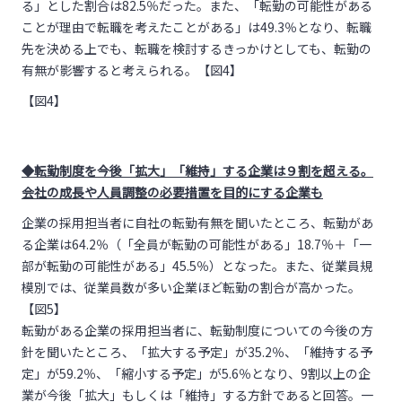
る」とした割合は82.5％だった。また、「転勤の可能性がある
ことが理由で転職を考えたことがある」は49.3％となり、転職
先を決める上でも、転職を検討するきっかけとしても、転勤の
有無が影響すると考えられる。【図4】
【図4】
◆転勤制度を今後「拡大」「維持」する企業は９割を超える。
会社の成長や人員調整の必要措置を目的にする企業も
企業の採用担当者に自社の転勤有無を聞いたところ、転勤があ
る企業は64.2％（「全員が転勤の可能性がある」18.7％＋「一
部が転勤の可能性がある」45.5％）となった。また、従業員規
模別では、従業員数が多い企業ほど転勤の割合が高かった。
【図5】
転勤がある企業の採用担当者に、転勤制度についての今後の方
針を聞いたところ、「拡大する予定」が35.2％、「維持する予
定」が59.2％、「縮小する予定」が5.6％となり、9割以上の企
業が今後「拡大」もしくは「維持」する方針であると回答。一