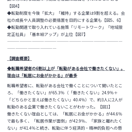
【図4】
◆転勤制度を今後「拡大」「維持」する企業は9割を超える。会
社の成長や人員調整の必要措置を目的にする企業も【図5、6】
◆転勤関連で取り入れている施策「リモートワーク」「地域限
定正社員」「基本給アップ」が上位【図
7
】
————————————————————————————
————————————
【調査概要】
◆転職希望者の6割以上が「転勤がある会社で働きたくない」。
理由は「転居にお金がかかる」が最多
転職希望者に、転勤がある会社で働くことについて聞いたとこ
ろ、「働きたくない」が65.3％（「働きたくない」24.9％＋
「どちらかと言えば働きたくない」40.4％）で、約3人に2人が
転勤のある企業で働きたくないことがわかった。【図1】
働きたくない理由としては、「転居にお金がかかる」が44.6％
で最も多く、「転居作業が面倒」が42.9％、「家族と離れたく
ない」が41.4％と続き、転勤に伴う経済的・精神的負担への懸