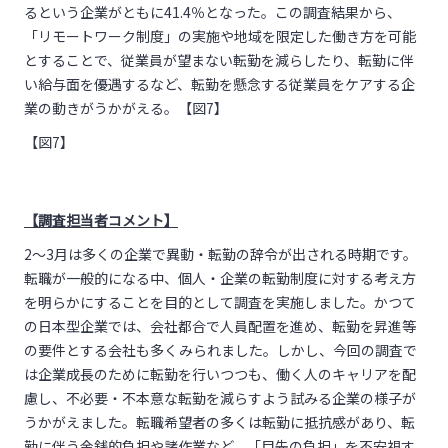
るという企業がともに41.4％となった。この調査結果から、
「リモートワーク制度」の実施や地域を限定した働き方を可能
とすることで、従業員が望まない転勤を減らしたり、転勤に伴
い給与面を優遇するなど、転勤を懸念する従業員をケアする企
業の動きがうかがえる。【図7】
【図7】
【調査担当者コメント】
2～3月は多くの企業で異動・転勤の辞令が出される時期です。
転職が一般的になる中、個人・企業の転勤制度に対する考え方
を明らかにすることを目的として調査を実施しました。かつて
の日本型企業では、会社都合で人員配置を進め、転勤を昇進等
の要件とする会社も多くみられました。しかし、今回の調査で
は企業成長のために転勤を行いつつも、働く人のキャリアを配
慮し、不必要・不本意な転勤を減らすよう試みる企業の様子が
うかがえました。転職希望者の多くは転勤に抵抗感があり、転
勤に伴う金銭的負担や諸作業など、「目先の負担」を不安視す