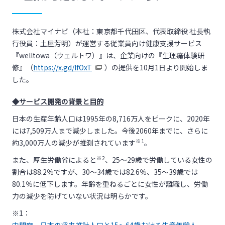
株式会社マイナビ（本社：東京都千代田区、代表取締役 社長執
行役員：土屋芳明）が運営する従業員向け健康支援サービス
『welltowa（ウェルトワ）』は、企業向けの『生理痛体験研
修』（
https://x.gd/IfOxT
）の提供を10月1日より開始しま
した。
◆サービス開発の背景と目的
日本の生産年齢人口は1995年の8,716万人をピークに、2020年
には7,509万人まで減少しました。今後2060年までに、さらに
※1
約3,000万人の減少が推測されています
。
※2
また、厚生労働省によると
、25～29歳で労働している女性の
割合は88.2％ですが、30～34歳では82.6％、35～39歳では
80.1％に低下します。年齢を重ねるごとに女性が離職し、労働
力の減少を防げていない状況は明らかです。
※1：