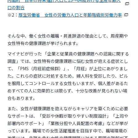
内閣府 日本の将来推計人口と15～64歳おける生産年齢人
口の割合
※2：
厚生労働省 女性の労働力人口と年齢階級別労働力率
そんな中、働く女性の離職・昇進辞退の理由として、周産期や
女性特有の健康課題が挙げられます。
マイナビが行った 「企業と従業員の健康課題への認識に関する
調査」では、女性特有の健康課題に悩む女性が抱える症状とし
て、「PMS（月経前症候群）」、「月経」が上位にあがりまし
た。これらの症状に対処するため、婦人科を受診したり、ピル
を服用してコントロールする女性もいますが、個人差があるた
めすべての人に効果的とは限らず、十分な改善が見られない場
合もあります。
また、女性が健康課題を抱えながらキャリアを築くために必要
なサポートは、「受診や休暇が取りやすい制度設計」「上司や
部署内のサポート」「業務分担や人員配置の考慮」などが挙が
っています。職場での女性活躍推進を目指す中で、職場環境の