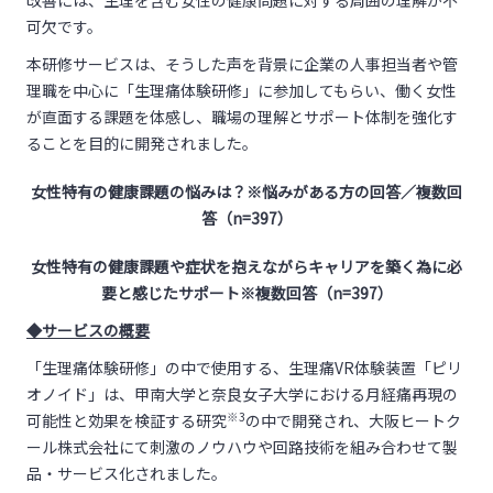
改善には、生理を含む女性の健康問題に対する周囲の理解が不
可欠です。
本研修サービスは、そうした声を背景に企業の人事担当者や管
理職を中心に「生理痛体験研修」に参加してもらい、働く女性
が直面する課題を体感し、職場の理解とサポート体制を強化す
ることを目的に開発されました。
女性特有の健康課題の悩みは？※悩みがある方の回答／複数回
答（n=397）
女性特有の健康課題や症状を抱えながらキャリアを築く為に必
要と感じたサポート※複数回答（n=397）
◆サービスの概要
「生理痛体験研修」の中で使用する、生理痛VR体験装置「ピリ
オノイド」は、甲南大学と奈良女子大学における月経痛再現の
※3
可能性と効果を検証する研究
の中で開発され、大阪ヒートク
ール株式会社にて刺激のノウハウや回路技術を組み合わせて製
品・サービス化されました。