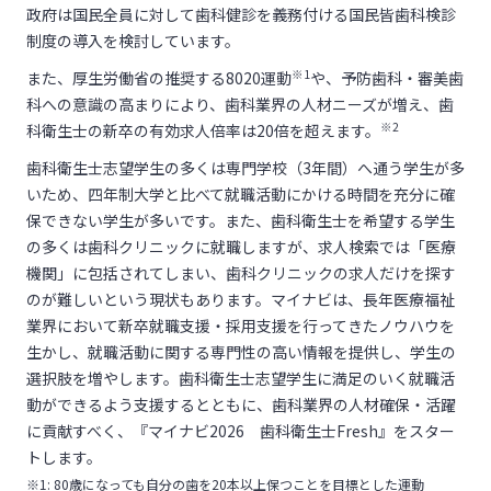
政府は国民全員に対して歯科健診を義務付ける国民皆歯科検診
制度の導入を検討しています。
※1
また、厚生労働省の推奨する8020運動
や、予防歯科・審美歯
科への意識の高まりにより、歯科業界の人材ニーズが増え、歯
※2
科衛生士の新卒の有効求人倍率は20倍を超えます。
歯科衛生士志望学生の多くは専門学校（3年間）へ通う学生が多
いため、四年制大学と比べて就職活動にかける時間を充分に確
保できない学生が多いです。また、歯科衛生士を希望する学生
の多くは歯科クリニックに就職しますが、求人検索では「医療
機関」に包括されてしまい、歯科クリニックの求人だけを探す
のが難しいという現状もあります。マイナビは、長年医療福祉
業界において新卒就職支援・採用支援を行ってきたノウハウを
生かし、就職活動に関する専門性の高い情報を提供し、学生の
選択肢を増やします。歯科衛生士志望学生に満足のいく就職活
動ができるよう支援するとともに、歯科業界の人材確保・活躍
に貢献すべく、『マイナビ2026 歯科衛生士Fresh』をスター
トします。
※1: 80歳になっても自分の歯を20本以上保つことを目標とした運動