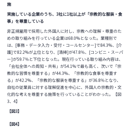
施
実施している企業のうち、3社に1社以上が「宗教的な服装・食
事」を尊重している
非正規雇用で採用した外国人に対し、宗教への理解・尊重のた
めの取り組みを行っている企業は68.0%となった。業種別で
は、[事務・データ入力・受付・コールセンター]で84.3%、[介
護]で82.2%が上位となり、[清掃]が47.8％、[コンビニ・スーパ
ー]が59.7％と下位となった。現在行っている取り組み内容は、
「会社全体への周知・共有」が54.1%で最も高く、次いで「宗
教的な習慣を尊重する」が44.3%、「宗教的な食事を尊重す
る」が42.2%、「宗教的な服装を尊重する」が36.8％となり、
自社の従業員に対する理解促進を中心に、外国人の宗教的・文
化的な考えを尊重する施策を行っていることがわかった。【図
3、4】
【図3】
【図4】