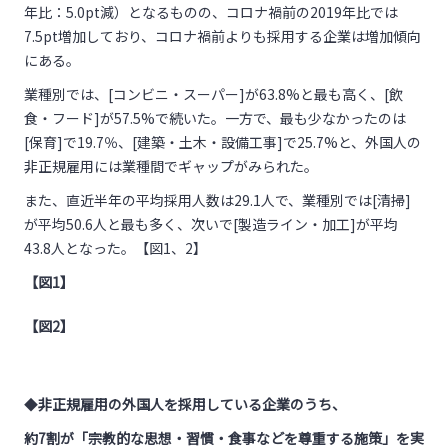
年比：5.0pt減）となるものの、コロナ禍前の2019年比では
7.5pt増加しており、コロナ禍前よりも採用する企業は増加傾向
にある。
業種別では、[コンビニ・スーパー]が63.8%と最も高く、[飲
食・フード]が57.5%で続いた。一方で、最も少なかったのは
[保育]で19.7％、[建築・土木・設備工事]で25.7%と、外国人の
非正規雇用には業種間でギャップがみられた。
また、直近半年の平均採用人数は29.1人で、業種別では[清掃]
が平均50.6人と最も多く、次いで[製造ライン・加工]が平均
43.8人となった。【図1、2】
【図1】
【図2】
◆
非正規雇用の外国人を採用している企業のうち、
約7割が「宗教的な思想・習慣・食事などを尊重する施策」を実