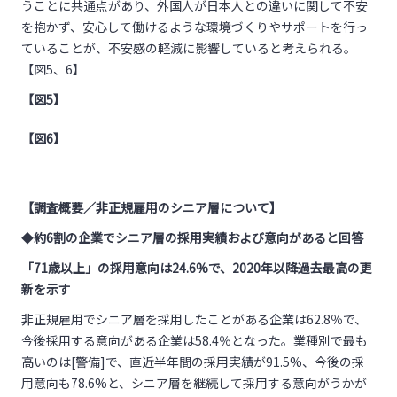
うことに共通点があり、外国人が日本人との違いに関して不安
を抱かず、安心して働けるような環境づくりやサポートを行っ
ていることが、不安感の軽減に影響していると考えられる。
【図5、6】
【図5】
【
図6】
【調査概要／非正規雇用のシニア層について】
◆
約6割の企業でシニア層の採用実績および意向があると回答
「71歳以上」の採用意向は24.6%で、2020年以降過去最高の更
新を示す
非正規雇用でシニア層を採用したことがある企業は62.8％で、
今後採用する意向がある企業は58.4％となった。業種別で最も
高いのは[警備]で、直近半年間の採用実績が91.5%、今後の採
用意向も78.6%と、シニア層を継続して採用する意向がうかが