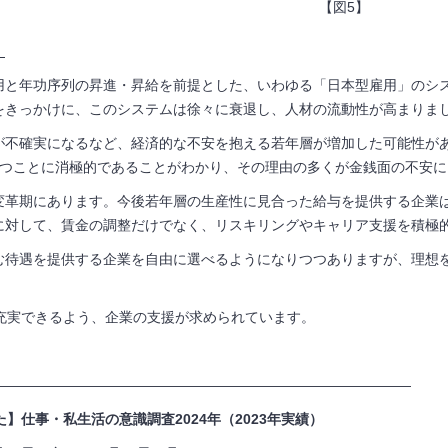
【図5】
】
用と年功序列の昇進・昇給を前提とした、いわゆる「日本型雇用」のシス
をきっかけに、このシステムは徐々に衰退し、人材の流動性が高まりま
が不確実になるなど、経済的な不安を抱える若年層が増加した可能性があ
持つことに消極的であることがわかり、その理由の多くが金銭面の不安に
変革期にあります。今後若年層の生産性に見合った給与を提供する企業
に対して、賃金の調整だけでなく、リスキリングやキャリア支援を積極
む待遇を提供する企業を自由に選べるようになりつつありますが、理想
も充実できるよう、企業の支援が求められています。
——————————————————————————————
た】仕事・私生活の意識調査2024年（2023年実績）