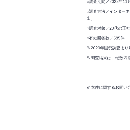
○調査期間／2023年11
○調査方法／インターネ
出）
○調査対象／20代の正
○有効回答数／585件
※2020年国勢調査よ
※調査結果は、端数四捨
——————————
※本件に関するお問い