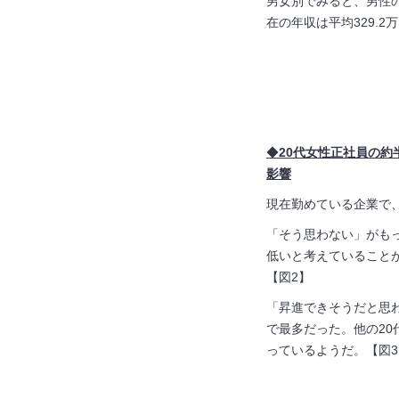
男女別でみると、男性の理
在の年収は平均329.
◆
20
代女性正社員の約
影響
現在勤めている企業で、
「そう思わない」がもっ
低いと考えていること
【図2】
「昇進できそうだと思わ
で最多だった。他の2
っているようだ。【図3