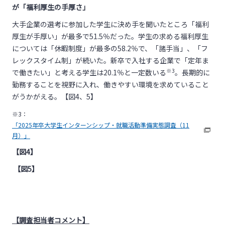
が「福利厚生の手厚さ」
大手企業の選考に参加した学生に決め手を聞いたところ「福利
厚生が手厚い」が最多で51.5％だった。学生の求める福利厚生
については「休暇制度」が最多の58.2％で、「諸手当」、「フ
レックスタイム制」が続いた。新卒で入社する企業で「定年ま
※3
で働きたい」と考える学生は20.1％と一定数いる
。長期的に
勤務することを視野に入れ、働きやすい環境を求めていること
がうかがえる。【図4、5】
※3：
「2025年卒大学生インターンシップ・就職活動準備実態調査（11
月）」
【図4】
【図5】
【調査担当者コメント】