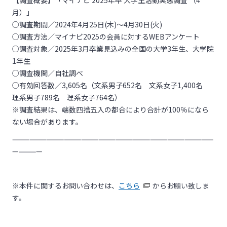
【調査概要】「マイナビ 2025年卒 大学生活動実態調査 （4
月）」
○調査期間／2024年4月25日(木)～4月30日(火)
○調査方法／マイナビ2025の会員に対するWEBアンケート
○調査対象／2025年3月卒業見込みの全国の大学3年生、大学院
1年生
○調査機関／自社調べ
○有効回答数／3,605名（文系男子652名 文系女子1,400名
理系男子789名 理系女子764名）
※調査結果は、端数四捨五入の都合により合計が100％になら
ない場合があります。
———————————————————————————————————
—————
※本件に関するお問い合わせは、
こちら
からお願い致しま
す。