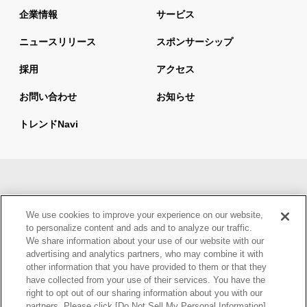
企業情報
サービス
ニュースリリース
スポンサーシップ
採用
アクセス
お問い合わせ
お知らせ
トレンドnavi
サイトマップ
当サイトの利用について
We use cookies to improve your experience on our website,
情報セキュリティ基本方針
個人情報保護方針
to personalize content and ads and to analyze our traffic.
We share information about your use of our website with our
ウェブアクセシビリティ方針
advertising and analytics partners, who may combine it with
other information that you have provided to them or that they
have collected from your use of their services. You have the
right to opt out of our sharing information about you with our
partners. Please click [Do Not Sell My Personal Information]