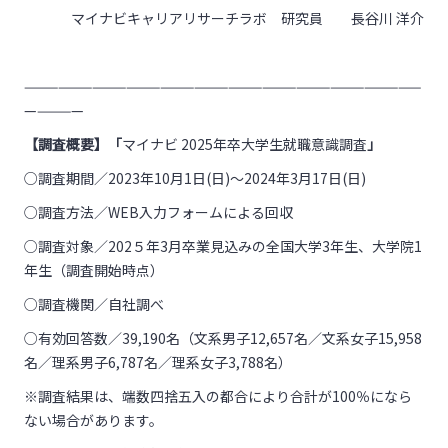
マイナビキャリアリサーチラボ 研究員 長谷川 洋介
———————————————————————————————————
—————
【調査概要】「
マイナビ 2025年卒大学生就職意識調査
」
○調査期間／2023年10月1日(日)～2024年3月17日(日)
○調査方法／WEB入力フォームによる回収
○調査対象／202５年3月卒業見込みの全国大学3年生、大学院1
年生（調査開始時点）
○調査機関／自社調べ
○有効回答数／39,190名（文系男子12,657名／文系女子15,958
名／理系男子6,787名／理系女子3,788名）
※調査結果は、端数四捨五入の都合により合計が100％になら
ない場合があります。