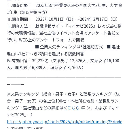
Ⅰ.調査対象： 2025年3月卒業見込みの全国大学3年生、大学院
1年生（調査開始時点）
Ⅱ.調査期間： 2023年10月1日（日）～2024年3月17日（日）
Ⅲ.調査方法： 就職情報サイト『マイナビ2025』および当社発
行の就職情報誌、当社主催のイベント会場でアンケート告知を
行い、WEB上のアンケートフォームで回収
■ 企業人気ランキングは5社連記方式 ■ 選社
理由は1社につき2項目を選択する複数回答
Ⅳ.有効回答：39,225名（文系男子 12,526人、文系女子16,100
人、理系男子 6,839人、理系女子 3,760人）
———————————————————————————————————
—————
※文系ランキング（総合・男子・女子）と理系ランキング（総
合・男子・女子）の各上位100社・本社所在地別・業種別ラン
キング・選社理由などの詳細は＜
こちら
＞、および『マイ
ナビ2025』（
https://job.mynavi.jp/conts/2025/tok/nikkei/ranking25/index.h
）で公開しています