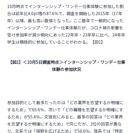
10月時点でインターンシップ・ワンデー仕事体験に参加した割
合は前年比4.0pt増の87.6％で、調査を開始した2015年（17年
卒）以降、最も高い数値となった。ここ数年で一般的になった
インターンシップ・ワンデー仕事体験だが、コロナ禍の影響を
受け参加率が減少傾向にあった22年卒・23年卒に比べ、24年卒
学生は積極的に参加していることがわかる。【図1】
【図
1
】＜
10
月
5
日調査時点＞
インターンシップ・ワンデー仕事
体験の参加状況
参加目的として最多だったのは「どの業界を志望するか明確に
するため」で65.6％、次いで「どの職種を志望するか明確にす
るため」が55.4％。文理別にみると、最多の回答は「どの業界
を志望するか明確にするため」で同じだが、2位の回答が異な
り、文系では「視野を広げるため」で56.6％、理系では「特定