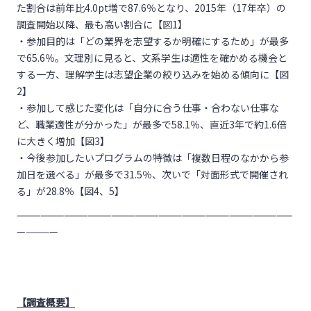
た割合は前年比4.0pt増で87.6％となり、2015年（17年卒）の
調査開始以降、最も高い割合に【図1】
・参加目的は「どの業界を志望するか明確にするため」が最多
で65.6％。文理別に見ると、文系学生は適性を確かめる機会と
する一方、理解学生は志望企業の絞り込みを始める傾向に【図
2】
・参加して感じた変化は「自分に合う仕事・合わない仕事な
ど、職業適性が分かった」が最多で58.1％、直近3年で約1.6倍
に大きく増加【図3】
・今後参加したいプログラムの特徴は「複数日程のなかから参
加日を選べる」が最多で31.5％、次いで「対面形式で開催され
る」が28.8％【図4、5】
———————————————————————————————————
—————
【調査概要】