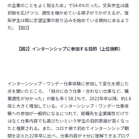
の企業のことをよく知るため」で54.4％だった。文系学生は選
択肢を広げつつ、適性を確かめている様子がうかがえるが、理
系学生は既に志望企業の絞り込みを始めている傾向にあるよう
だ。【図2】
【図
2
】インターンシップに参加する目的（上位抜粋）
インターンシップ・ワンデー仕事体験に参加して変化を感じた
点を聞いたところ、「自分に合う仕事・合わない仕事など、職
業適性が分かった」が最も多く58.1％で、2022年卒以降、約1.6
倍と大きく増加している。インターンシップ・ワンデー仕事体
験への参加が一般的になるにつれて、就職先を企業属性だけで
はなく仕事内容でも選びたいという学生の目的意識が高くなっ
たと推察される。また、コロナ禍で初めてインターンシップ期
間を迎えた22年卒に比べ、仕事内容が十分に理解できるプログ