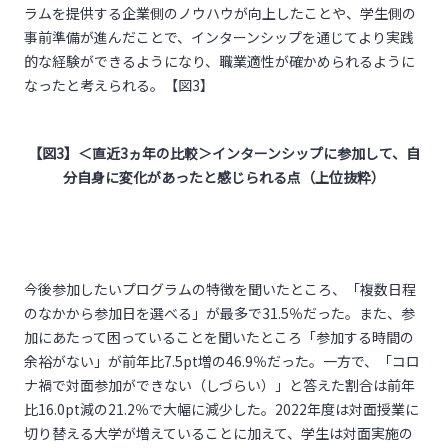
ラムを提供する企業側のノウハウが向上したことや、学生側の
事前準備が進んだことで、インターンシップを通じてより実践
的な経験ができるようになり、職業適性が確かめられるように
なったと考えられる。【図3】
【図
3
】＜直近
3
ヵ年の比較＞
インターンシップに参加して、自
分自身に変化があったと感じられる点（上位抜粋）
今後参加したいプログラムの特徴を聞いたところ、「複数日程
のなかから参加日を選べる」が最多で31.5％だった。また、参
加にあたって困っていることを聞いたところ「参加する時間の
余裕がない」が前年比7.5pt増の46.9％だった。一方で、「コロ
ナ禍で対面参加ができない（しづらい）」と答えた割合は前年
比16.0pt減の21.2％で大幅に減少した。2022年度は対面授業に
切り替える大学が増えていることに加えて、学生は対面実施の