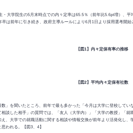
生・大学院生の5月末時点での内々定率は65.5％（前年比5.6pt増）、平
年卒は前年に引き続き、政府主導ルールにより6月1日より採用選考開始
【図
1
】内々定保有率の推移
【図
2
】平均内々定保有社数
数」を聞いたところ、前年で最も多かった「今月は大学に登校していない」
て相談した相手」の質問では、「友人（大学内）」「大学の教授」「就
加え、大学での就職活動に関する相談や情報交換が前年より活発化し、
思われる。【図3、4】