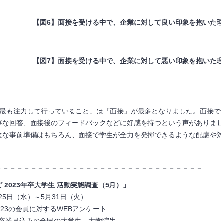
【図
6
】面接を受ける中で、企業に対して良い印象を抱いた
【図
7
】面接を受ける中で、企業に対して悪い印象を抱いた
】
で最も注力して行っていること」は「面接」が最多となりました。面接
寧な回答、面接後のフィードバックなどに好感を持つという声がありま
念な事前準備はもちろん、面接で学生が全力を発揮できるような配慮や
－－－－－－－－－－－－－－－－－－－－－－－－－－－－－－
ビ
2023
年卒大学生
活動実態調査（
5
月）」
月25日（水）～5月31日（火）
023の会員に対するWEBアンケート
3月卒業見込みの全国の大学生、大学院生