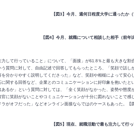
【図
3
】今月、週何日程度大学に通ったか（
【図
4
】今月、就職について相談した相手（前年
注力して行っていること」について、「面接」が61.8％と最も大きな
いう質問に対して、自由記述で回答してもらったところ、「笑顔で話し
容を分かりやすく説明してくださった」など、笑顔や相槌によって安心
応に関する回答など、企業とのコミュニケーションに好印象を抱いたと
はあるか」という質問に対しては、「全く笑顔がなかった、姿勢や態度
接官に笑顔がないことやコミュニケーションが十分に図れないことで感
メラがオフだった」などオンライン面接ならではのケースもあった。【図
【図
5
】現在、就職活動で最も注力して行っ