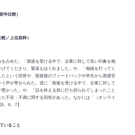
前年比較）
比較／上位抜粋）
割合を占めた。「面接を受ける中で、企業に対して良い印象を抱
かけてくださり、緊張もほぐれました」や、「相槌を打ってく
したという回答や、面接後のフィードバックや学生から面接官
いう声が寄せられた。逆に「面接を受ける中で、企業に対して
が悪かった」や、「話を終える前に打ち切られてしまったこと
じた不安・不満に関する回答があった。なかには「（オンライ
5、6、7】
ていること