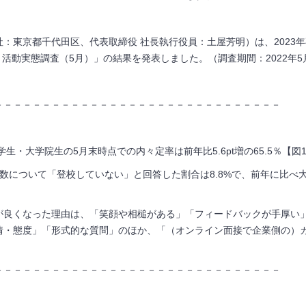
：東京都千代田区、代表取締役 社長執行役員：土屋芳明）は、2023
生 活動実態調査（5月）」の結果を発表しました。（調査期間：2022年5月
－－－－－－－－－－－－－－－－－－－－－－－－－－－－－－
学生・大学院生の5月末時点での内々定率は前年比5.6pt増の65.5％【図
日数について「登校していない」と回答した割合は8.8%で、前年に比
が良くなった理由は、「笑顔や相槌がある」「フィードバックが手厚い
情・態度」「形式的な質問」のほか、「（オンライン面接で企業側の）
－－－－－－－－－－－－－－－－－－－－－－－－－－－－－－