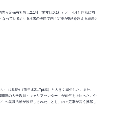
均内々定保有社数は2.1社（前年比0.1社）と、4月と同様に前
となっているが、5月末の段階で内々定率が6割を超える結果と
は8.8%（前年比21.7pt減）と大きく減少した。また、
職関連の大学教員・キャリアセンター」が前年を上回った。企
学生の就職活動が後押しされたことも、内々定率が高く推移し