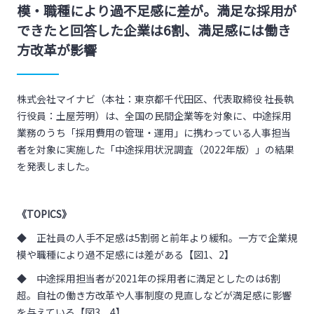
模・職種により過不足感に差が。満足な採用が
できたと回答した企業は6割、満足感には働き
方改革が影響
株式会社マイナビ（本社：東京都千代田区、代表取締役 社長執
行役員：土屋芳明）は、全国の民間企業等を対象に、中途採用
業務のうち「採用費用の管理・運用」に携わっている人事担当
者を対象に実施した「中途採用状況調査（2022年版）」の結果
を発表しました。
《
TOPICS
》
◆ 正社員の人手不足感は5割弱と前年より緩和。一方で企業規
模や職種により過不足感には差がある【図1、2】
◆ 中途採用担当者が2021年の採用者に満足としたのは6割
超。自社の働き方改革や人事制度の見直しなどが満足感に影響
を与えている【図3、4】