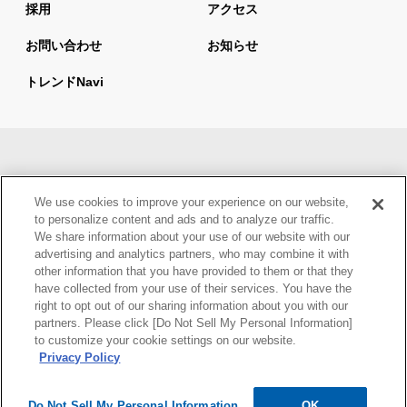
採用
アクセス
お問い合わせ
お知らせ
トレンドnavi
サイトマップ
当サイトの利用について
We use cookies to improve your experience on our website,
情報セキュリティ基本方針
個人情報保護方針
to personalize content and ads and to analyze our traffic.
We share information about your use of our website with our
ウェブアクセシビリティ方針
advertising and analytics partners, who may combine it with
other information that you have provided to them or that they
have collected from your use of their services. You have the
right to opt out of our sharing information about you with our
partners. Please click [Do Not Sell My Personal Information]
to customize your cookie settings on our website.
Privacy Policy
Do Not Sell My Personal Information
OK
Copyright © Mynavi Corporation