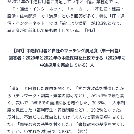
が2021年の中途採用者に満足していると回答。業種別では、
「IT・通信・インターネット」「メーカー」「不動産・建設・
設備・住宅関連」で「満足」という回答が多く、特に「IT・通
信・インターネット」では「前年より満足」が18.3%となり、
満足度が対前年比で最も向上している。【図3】
【図
3
】中途採用者と自社のマッチング満足度（単一回答）
回答者：
2020
年と
2021
年の中途採用を比較できる（
2020
年に
中途採用を実施している）人
「満足」と回答した理由を聞くと、「働き方改革を推進したか
ら（テレワーク・副業・兼業の認可など）」が25.3%で最も高
く、次いで「WEBでの面接回数を増やした」20.8%、「人事制
度を見直した（福利厚生・評価制度など）」19.2%となった。
反対に、不満だった理由としては「求人など募集要項を甘くし
た」「面接選考の基準を甘くした」「書類選考の基準を甘くし
た」が、いずれも2割弱でTOP3に。【図4】