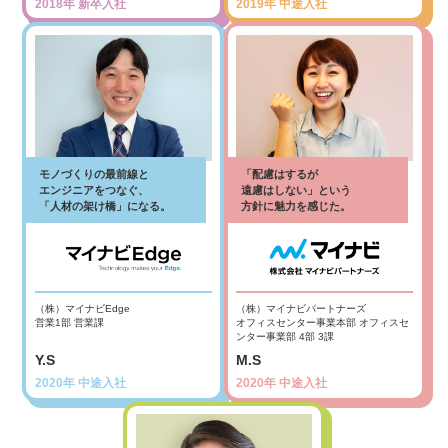
2018年 新卒入社
2019年 中途入社
モノづくりの最前線と
「配慮はするが
エンジニアをつなぐ、
遠慮はしない」という
「人材の架け橋」になる。
方針に魅力を感じた。
（株）マイナビEdge
（株）マイナビパートナーズ
営業1部 営業課
オフィスセンター事業本部 オフィスセ
ンター事業部 4部 3課
Y.S
M.S
2020年 中途入社
2020年 中途入社