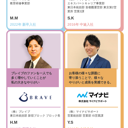
教育研修事業部
エキスパートキャリア事業部
東日本統括部 首都圏運営部 東京第2営
業所 営業2課
M.M
S.K
2022年 新卒入社
2016年 中途入社
ブレイブのファンを一人でも
お客様の様々な課題に
多く増やしていくことが
寄り添うことで、様々な
私の大きなやりがい
やりがいと成長を実感できる。
（株）ブレイブ
（株）マイナビサポート
東日本統括部 新宿ブロック ブロック長
営業統括部 営業部 IS営業課
H.M
Y.S