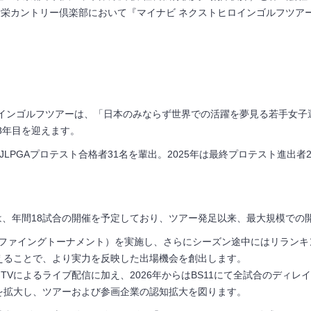
大栄カントリー倶楽部において『マイナビ ネクストヒロインゴルフツア
ロインゴルフツアーは、「日本のみならず世界での活躍を夢見る若手女子
8
年目を迎えます。
JLPGA
プロテスト合格者
31
名を輩出。
2025
年は最終プロテスト進出者
は、年間
18
試合の開催を予定しており、ツアー発足以来、最大規模での
ファイングトーナメント）を実施し、さらにシーズン途中にはリランキ
えることで、より実力を反映した出場機会を創出します。
 TV
によるライブ配信に加え、
2026
年からは
BS11
にて全試合のディレイ
を拡大し、ツアーおよび参画企業の認知拡大を図ります。