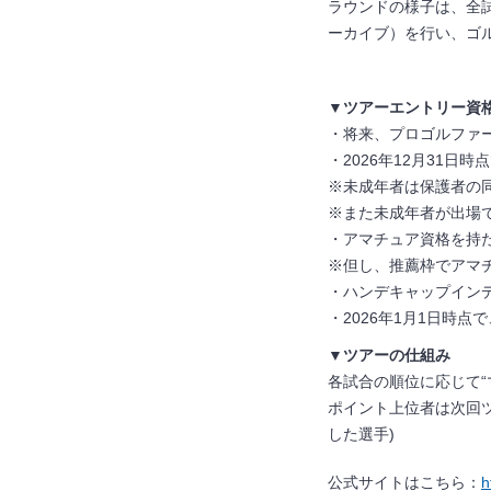
ラウンドの様子は、全試
ーカイブ）を行い、ゴ
▼ツアーエントリー資格
・将来、プロゴルファ
・
2026
年
12
月
31
日時点
※未成年者は保護者の
※また未成年者が出場
・アマチュア資格を
※但し、推薦枠でアマ
・ハンデキャップイン
・
2026
年
1
月
1
日時点で
▼ツアーの仕組み
各試合の順位に応じて“
ポイント上位者は次回
した選手
)
公式サイトはこちら：
h