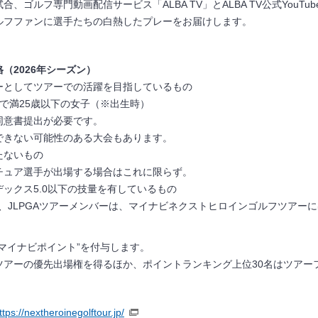
合、ゴルフ専⾨動画配信サービス「ALBA TV」と
ALBA TV
公式
YouTub
ルフファンに選手たちの白熱したプレーをお届けします。
（2026年シーズン）
ーとしてツアーでの活躍を目指しているもの
で満
25
歳以下の女子（※出生時）
同意書提出が必要です。
できない可能性のある大会もあります。
持たないもの
チュア選手が出場する場合はこれに限らず。
デックス
5.0
以下の技量を有しているもの
、
JLPGA
ツアーメンバーは、マイナビネクストヒロインゴルフツアーに
マイナビポイント”を付与します。
ツアーの優先出場権を得るほか、ポイントランキング上位
30
名はツアー
ttps://nextheroinegolftour.jp/