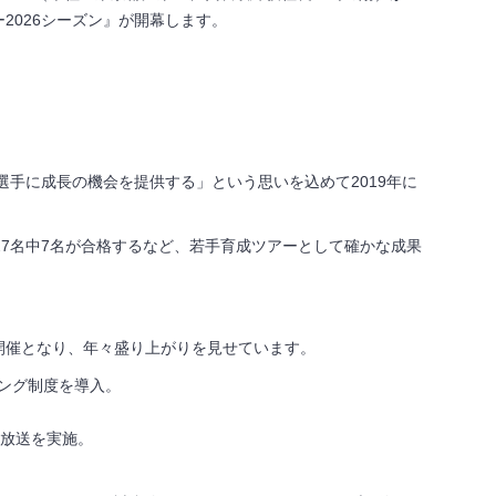
ー
2026
シーズン』が開幕します。
選手に成長の機会を提供する」という思いを込めて
2019
年に
27
名中
7
名が合格するなど、若手育成ツアーとして確かな成果
開催となり、年々盛り上がりを見せています。
ング制度を導入。
放送を実施。