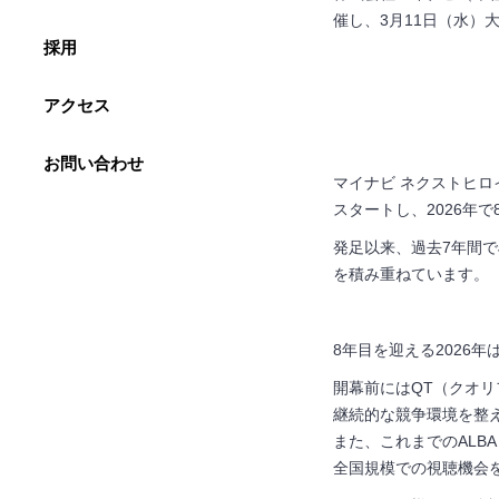
催し、
3
月11日（水）
採用
アクセス
お問い合わせ
マイナビ ネクストヒ
スタートし、
2026
年で
発足以来、過去
7
年間で
を積み重ねています。
8年目を迎える
2026
年
開幕前には
QT
（クオリ
継続的な競争環境を整
また、これまでの
ALBA
全国規模での視聴機会