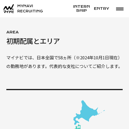
コ
MYNAVI
INTERN
ENTRY
ITコー
SHIP
RECRUITING
ン
テ
WEB
ン
AREA
データ
初期配属とエリア
ツ
ス
へ
マイナビでは、日本全国で58ヵ所
（※2024年10月1日現在）
ス
コーポ
の勤務地があります。代表的な支社についてご紹介します。
キ
ッ
プ