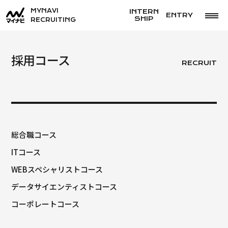
コ
MYNAVI
INTERN
ENTRY
SHIP
RECRUITING
ン
テ
ン
採用コース
RECRUIT
ツ
へ
ス
キ
総合職コース
ッ
ITコース
プ
WEBスペシャリストコース
データサイエンティストコース
コーポレートコース