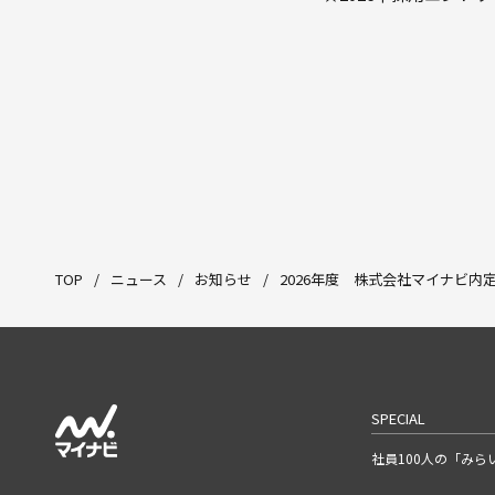
稿
ナ
ビ
ゲ
ー
シ
ョ
TOP
/
ニュース
/
お知らせ
/
2026年度 株式会社マイナビ内
ン
SPECIAL
社員100人の「みら