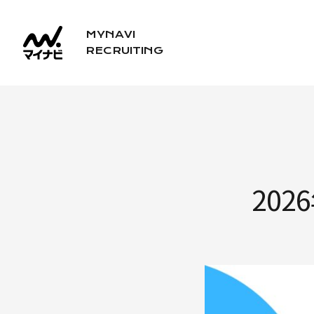
コ
ン
MYNAVI
RECRUITING
テ
ン
ツ
へ
ス
キ
20
ッ
プ