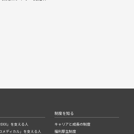
る
制度を知る
0XX」を支える人
キャリアと成長の制度
コメディカル」を支える人
福利厚生制度