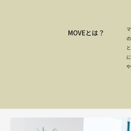
マ
MOVEとは？
の
と
に
や