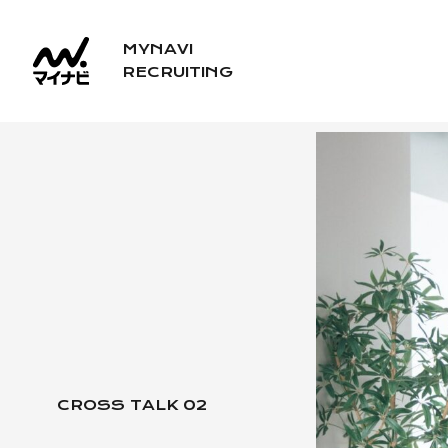
コ
ン
MYNAVI
RECRUITING
テ
ン
ツ
へ
ス
キ
ッ
プ
CROSS TALK 02