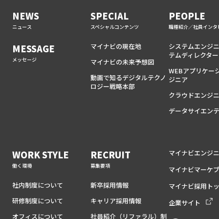
NEWS
SPECIAL
PEOPLE
ニュース
スペシャルコンテンツ
職種紹介／社員インタ
マイナビの現在地
システムエンジ
MESSAGE
テムディレクター
メッセージ
マイナビの未来予想図
WEBアプリケー
動画で知るデジタルテクノ
ジニア
ロジー戦略本部
クラウドエンジ
データサイエン
WORK STYLE
RECRUIT
マイナビエンジ
働く環境
募集要項
マイナビマーケ
社内制度について
新卒採用情報
マイナビ採用ト
研修制度について
キャリア採用情報
企業サイト
オフィスについて
社員紹介（リファラル）制