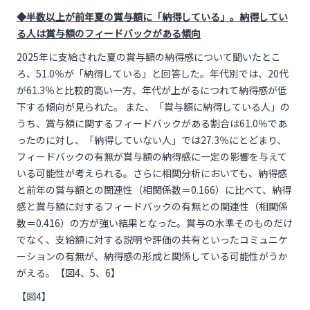
◆半数以上が前年夏の賞与額に「納得している」。納得してい
る人は賞与額のフィードバックがある傾向
2025年に支給された夏の賞与額の納得感について聞いたとこ
ろ、51.0％が「納得している」と回答した。年代別では、20代
が61.3％と比較的高い一方、年代が上がるにつれて納得感が低
下する傾向が見られた。 また、「賞与額に納得している人」の
うち、賞与額に関するフィードバックがある割合は61.0％であ
ったのに対し、「納得していない人」では27.3％にとどまり、
フィードバックの有無が賞与額の納得感に一定の影響を与えて
いる可能性が考えられる。さらに相関分析においても、納得感
と前年の賞与額との関連性（相関係数＝0.166）に比べて、納得
感と賞与額に対するフィードバックの有無との関連性（相関係
数＝0.416）の方が強い結果となった。賞与の水準そのものだけ
でなく、支給額に対する説明や評価の共有といったコミュニケ
ーションの有無が、納得感の形成と関係している可能性がうか
がえる。【図4、5、6】
【図4】