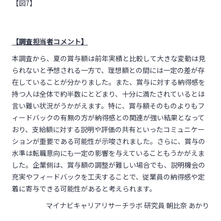
【図7】
【調査担当者コメント】
本調査から、夏の賞与額は前年実績と比較して大きな変動は見
られないと予想される一方で、理想額との間には一定の差が存
在していることが分かりました。また、賞与に対する納得感を
持つ人は全体で約半数にとどまり、十分に満たされているとは
言い難い状況がうかがえます。特に、賞与額そのものよりもフ
ィードバックの有無の方が納得感との関連が強い結果となって
おり、支給額に対する説明や評価の共有といったコミュニケー
ションが重要である可能性が示唆されました。さらに、賞与の
水準は転職意向にも一定の影響を与えていることもうかがえま
した。企業側は、賞与額の調整が難しい場合でも、説明機会の
充実やフィードバックを工夫することで、従業員の納得感や定
着に寄与できる可能性があると考えられます。
マイナビキャリアリサーチラボ 研究員 朝比奈 あかり