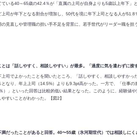
てている
40
～
65
歳の
42.4
％が「直属の上司が自身よりも
5
歳以上年下」
ど上司が年下となる割合が増加し、
50
代を境に年下上司となる人が
51.8
用の見直しや管理職の担い手不足を背景に、若手世代がリーダー職を担
とは「話しやすく、相談しやすい」が最多。「過度に気を遣わずに接する
下上司でよかったことを聞いたところ、「話しやすく、相談しやすかっ
％となり、年上上司（
14.5%
）よりも
9.3pt
高かった。一方で、「仕事の
％）」といった回答は比較的低い結果となった。このように、経験値や
しやすいことがわかった。【図
2
】
で不満だったことがあると回答。40〜55歳（氷河期世代）では相談しに