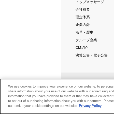
トップメッセージ
会社概要
理念体系
企業方針
沿革・歴史
グループ企業
CM紹介
決算公告・電子公告
サイトマップ
We use cookies to improve your experience on our website, to personali
share information about your use of our website with our advertising an
公式アカウン
information that you have provided to them or that they have collected f
to opt out of our sharing information about you with our partners. Pleas
JP
EN
Copyright © Mynavi Corpor
customize your cookie settings on our website.
Privacy Policy