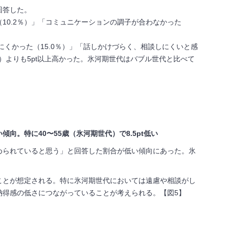
回答した。
（
10.2
％）」「コミュニケーションの調子が合わなかった
にくかった（
15.0
％）」「話しかけづらく、相談しにくいと感
）よりも
5pt
以上高かった。氷河期世代はバブル世代と比べて
。特に40〜55歳（氷河期世代）で8.5pt低い
められていると思う」と回答した割合が低い傾向にあった。氷
ことが想定される。特に氷河期世代においては遠慮や相談がし
納得感の低さにつながっていることが考えられる。【図
5
】