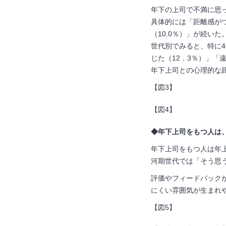
年下の上司で不満に思
具体的には「距離感が
（
10.0
％）」が続いた
世代別でみると、特に4
じた（
12
．
3
％）」「
年下上司との心理的な
【図
3
】
【図
4
】
◆年下上司をもつ人は、
年下上司をもつ人は年
河期世代では「そう思
評価やフィードバック
にくい雰囲気が生まれ
【図
5
】