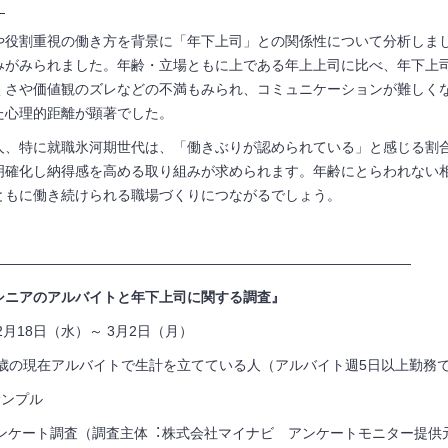
】
や役割重視の働き方を背景に「年下上司」との関係性について分析しま
みがみられました。年齢・立場ともに上である年上上司に比べ、年下上
くさや価値観のズレなどの不満もみられ、コミュニケーションが難しく
た心理的距離が顕著でした。
人、特に就職氷河期世代は、「働きぶりが認められている」と感じる割
明確化し納得感を高める取り組みが求められます。年齢にとらわれない
ともに働き続けられる職場づくりにつながるでしょう。
——————————————————————————————
シニアのアルバイトと年下上司に関する調査』
2月18日（水）～ 3月2日（月）
歳の現在アルバイトで生計を立てている人（アルバイト週
5
日以上勤務
サンプル
ンケート調査（調査主体︓株式会社マイナビ アンケートモニター提供