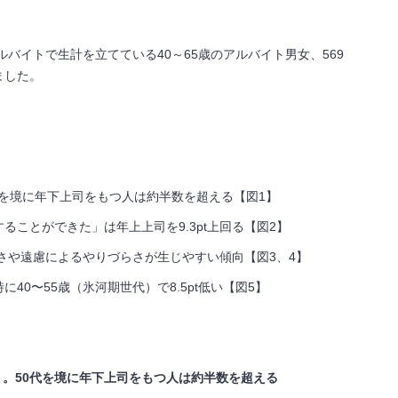
ルバイトで生計を立てている
40
～
65
歳のアルバイト男女、
569
ました。
を境に年下上司をもつ人は約半数を超える【図
1
】
することができた」は年上上司を
9.3pt
上回る【図
2
】
さや遠慮によるやりづらさが生じやすい傾向【図
3
、
4
】
特に
40
〜
55
歳（氷河期世代）で
8.5pt
低い【図
5
】
下」。50代を境に年下上司をもつ人は約半数を超える