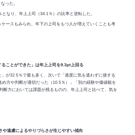
となった。
％となり、年上上司（
34.1
％）の比率と逆転した。
うケースもみられ、年下の上司をもつ人が増えていくことも考
ことができた」は年上上司を9.3pt上回る
た」が
32.5
％で最も多く、次いで「過度に気を遣わずに接する
進め方や判断が適切だった（
10.5
％）」「別の経験や価値観を
判断力においては課題が残るものの、年上上司と比べて、気を
くさや遠慮によるやりづらさが生じやすい傾向