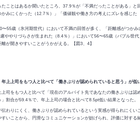
ったことはあるか聞いたところ、
37.9
％が「不満だったことがある」と
つかみにくかった（
12.7
％）」「価値観や働き方の考えにズレを感じた
。
0〜
55
歳（氷河期世代）において不満の回答が多く、「距離感がつかみ
遠慮ややりづらさが生まれた（
8.4
％）」において
56
〜
65
歳（バブル世代
距離が開きやすいことがうかがえる。【図
3
、
4
】
年上上司をもつ人と比べて「働きぶりが認められていると思う」が低い傾向
上上司をもつ人と比べて「現在のアルバイト先であなたの働きぶりは認
う」割合が
59.4
％で、年上上司の場合と比べて
8.5pt
低い結果となった。
が伝わりにくく、働きぶりが認められているという実感が得られにくい
やすいことから、円滑なコミュニケーションが妨げられ、評価に対する