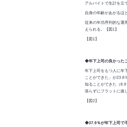
アルバイトで生計を立
自身の年齢があがるほ
従来の年功序列的な運
えられる。【図
1
】
【図
1
】
◆年下上司の良かったこ
年下上司をもつ人に年
ことができた」が
23.8
知ることができた（
8.9
張らずにフラットに接
【図
2
】
◆37.9％が年下上司