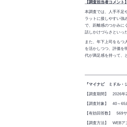
【調査担当者コメント
本調査では、人手不足
ラットに接しやすい強
で、距離感のつかみに
話しかけづらさといっ
また、年下上司をもつ
を活かしつつ、評価を
代が満足感を持って、
——————————
『マイナビ ミドル・
【調査期間】 2026年
【調査対象】
40
～
65
【有効回答数】 569
【調査方法】
WEB
ア