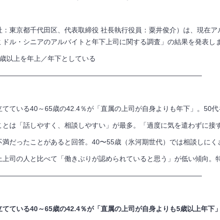
社：東京都千代田区、代表取締役 社長執行役員：粟井俊介）は、現在ア
ミドル・シニアのアルバイトと年下上司に関する調査」の結果を発表し
歳以上を年上／年下としている
——————————————————————————————
立てている
40
～
65
歳の
42.4
％が「直属の上司が自身よりも年下」。
50
代
ことは「話しやすく、相談しやすい」が最多。「過度に気を遣わずに接
で不満だったことがあると回答。
40
〜
55
歳（氷河期世代）では相談しにく
上上司の人と比べて「働きぶりが認められていると思う」が低い傾向。
——————————————————————————————
てている40～65歳の42.4％が「直属の上司が自身よりも5歳以上年