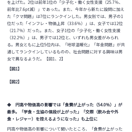
を上げた。
2
位は前年
1
位の「少子化・働く女性支援（
25.7
％、
前年比
7.6pt
減）」であった。また、今年から新たに設問に加え
た「クマ問題」は
7
位にランクインした。男女別では、男子の
1
位だった「インフレ・物価上昇（
33.6
％）」は、女子では
12
位
（
21.7
％）だった。また、女子
1
位の「少子化・働く女性支援
（
32.2
％）」は、男子では
12
位と、いずれも男女差がみられ
る。男女ともに上位
5
位内は、「地球温暖化」「年金問題」が共
通してランクインしているものの、社会問題に対する興味は男
女で異なるようだ。【図
1
、
2
】
【図
1
】
【図
2
】
◆
円高や物価高の影響では「食費が上がった（
54.0
％）」が
最多。
「学食・生協の値段が上がった」「交際（飲み会や外
食・レジャー）を控えるようになった」も上位に
円高や物価高の影響について聞いたところ、「食費が上がった