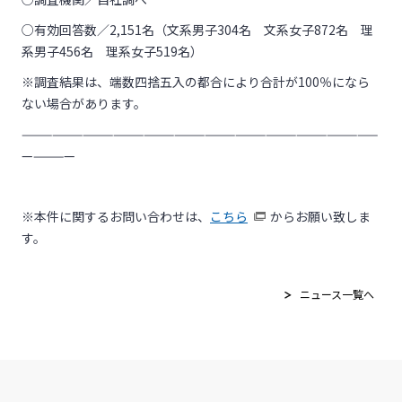
○有効回答数／
2,151
名（文系男子
304
名 文系女子
872
名 理
系男子
456
名 理系女子
519
名）
※調査結果は、端数四捨五入の都合により合計が
100
％になら
ない場合があります。
———————————————————————————————————
—————
※本件に関するお問い合わせは、
こちら
からお願い致しま
す。
ニュース一覧へ