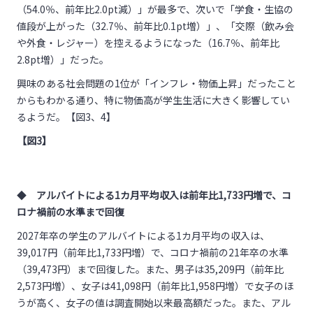
（
54.0
％、前年比
2.0pt
減）」が最多で、次いで「学食・生協の
値段が上がった（
32.7
％、前年比
0.1pt
増）」、「交際（飲み会
や外食・レジャー）を控えるようになった（
16.7
％、前年比
2.8pt
増）」だった。
興味のある社会問題の
1
位が「インフレ・物価上昇」だったこと
からもわかる通り、特に物価高が学生生活に大きく影響してい
るようだ。【図
3
、
4
】
【図
3
】
◆
アルバイトによる
1
カ月平均収入は前年比
1,733
円増で、コ
ロナ禍前の水準まで回復
2027年卒の学生のアルバイトによる
1
カ月平均の収入は、
39,017
円（前年比
1,733
円増）で、コロナ禍前の
21
年卒の水準
（
39,473
円）まで回復した。また、男子は
35,209
円（前年比
2,573
円増）、女子は
41,098
円（前年比
1,958
円増）で女子のほ
うが高く、女子の値は調査開始以来最高額だった。また、アル