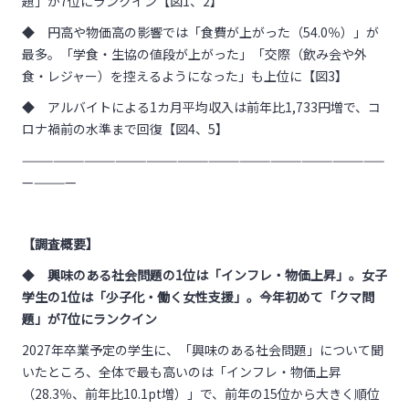
題」が
7
位にランクイン【図
1
、
2
】
◆ 円高や物価高の影響では「食費が上がった（54.
0
％）」が
最多。「学食・生協の値段が上がった」「交際（飲み会や外
食・レジャー）を控えるようになった」も上位に【図
3
】
◆ アルバイトによる
1
カ月平均収入は前年比
1,733
円増で、コ
ロナ禍前の水準まで回復【図
4
、
5
】
———————————————————————————————————
—————
【調査概要】
◆
興味のある社会問題の
1
位は「インフレ・物価上昇」。女子
学生の
1
位は「少子化・働く女性支援」。
今年初めて「クマ問
題」が
7
位にランクイン
2027年卒業予定の学生に、「興味のある社会問題」について聞
いたところ、全体で最も高いのは「インフレ・物価上昇
（
28.3
％、前年比
10.1pt
増）」で、前年の
15
位から大きく順位