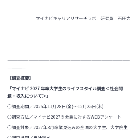
マイナビキャリアリサーチラボ 研究員 石田力
———————————————————————————————————
—————
【調査概要】
「マイナビ
2027
年卒大学生のライフスタイル調査＜社会問
題・収入について＞」
○調査期間／
2025
年
11
月
28
日
(
金
)
～
12
月
25
日
(
木
)
○調査方法／マイナビ
2027
の会員に対する
WEB
アンケート
○調査対象／
2027
年
3
月卒業見込みの全国の大学生、大学院生
○調査機関／自社調べ