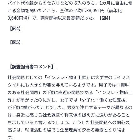
バイト代や親からの仕送りなどの収入のうち、
1
カ月に自由に使
える金額を聞いたところ、全体の平均は
38,051
円（前年比
3,640
円増）で、調査開始以来最高額だった。【図
4
】
【図
4
】
【図
5
】
【調査担当者コメント】
社会問題としての「インフレ・物価上昇」は大学生のライフス
タイルにも大きな影響を与えているようです。男子では「興味
のある社会問題」の
1
位に直近の問題である「インフレ・物価上
昇」が挙がったのに対し、女子では「少子化・働く女性支援」
が
1
位に挙がったことでした。男女で注目するテーマが異なるの
は、身近に感じる社会課題や将来像の捉え方に違いがあること
を示していると言えるでしょう。こうした社会問題への関心の
高さは、就職活動の場でも企業理解を深める要素となり得ま
す。