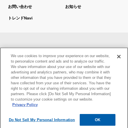
お問い合わせ
お知らせ
トレンドnavi
サイトマップ
当サイトの利用について
We use cookies to improve your experience on our website,
情報セキュリティ基本方針
個人情報保護方針
to personalize content and ads and to analyze our traffic.
We share information about your use of our website with our
ウェブアクセシビリティ方針
advertising and analytics partners, who may combine it with
other information that you have provided to them or that they
have collected from your use of their services. You have the
right to opt out of our sharing information about you with our
partners. Please click [Do Not Sell My Personal Information]
to customize your cookie settings on our website.
Privacy Policy
Do Not Sell My Personal Information
OK
Copyright © Mynavi Corporation