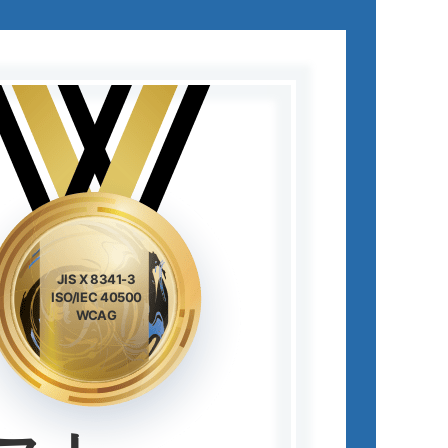
JIS X 8341-3
ISO/IEC 40500
WCAG