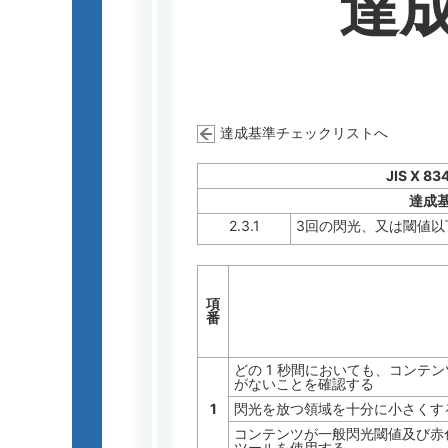
達
達成基準チェックリストへ
JIS X 83
達成
2.3.1
3回の閃光、又は閾値以
項
番
どの 1 秒間においても、コンテ
がないことを確認する
1
閃光を放つ領域を十分に小さくす
コンテンツが一般閃光閾値及び赤
ツールを使用する