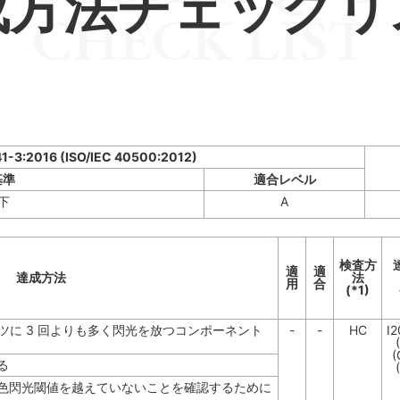
成方法チェックリ
CHECK LIST
41-3:2016 (ISO/IEC 40500:2012)
基準
適合レベル
下
A
検査方
適
適
達成方法
法
用
合
(*1)
ンツに 3 回よりも多く閃光を放つコンポーネント
-
-
HC
I
(
る
色閃光閾値を越えていないことを確認するために