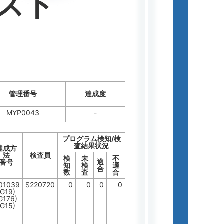
スト
管理番号
達成度
MYP0043
-
プログラム検知/検
査結果状況
達成方
法
検査員
検
未
不
適
番号
知
検
適
合
数
査
合
201039
S220720
0
0
0
0
(G19)
G176)
(G15)