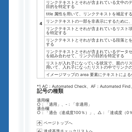
リンクテキストとそれが含まれている文中の
目的を特定する
title 属性を用いて、リンクテキストを補足す
リンクテキストの一部を非表示にするために、C
4
リンクテキストとそれが含まれているリスト
を特定する
リンクテキストとそれが含まれている段落と
する
リンクテキストとそれが含まれているデータ
を組み合わせて、リンクの目的を特定する
リストが入れ子になっている状況で、親のリ
用いて、入れ子になったリストの中でリンク
イメージマップの area 要素にテキストによ
*1 AC：
Automated Check
、AF：
Automated Find
記号の種類
適用欄
○：「適用」、-：「非適用」
適合欄
○：「適合（達成度100％）」、△：「達成度（0
ページトップへ
達成基準チェックリストへ