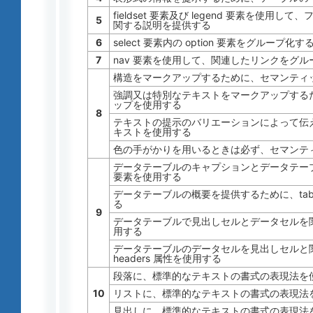
fieldset 要素及び legend 要素を使
5
関する説明を提供する
6
select 要素内の option 要素をグループ化
7
nav 要素を使用して、関連したリンクをグル
構造をマークアップするために、セマンティ
強調又は特別なテキストをマークアップする
ップを使用する
8
テキストの提示のバリエーションによって伝
キストを使用する
色の手がかりを用いるときは必ず、セマンテ
データテーブルのキャプションとデータテーブル
要素を使用する
データテーブルの概要を提供するために、table
る
9
データテーブルで見出しセルとデータセルを関連
用する
データテーブルのデータセルを見出しセルと関
headers 属性を使用する
段落に、標準的なテキストの書式の表現法を
10
リストに、標準的なテキストの書式の表現法
見出しに、標準的なテキストの書式の表現法