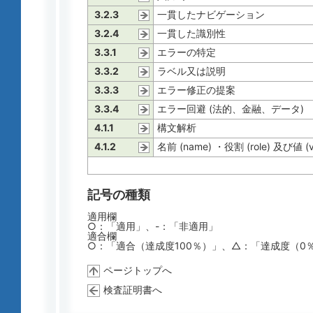
3.2.3
一貫したナビゲーション
3.2.4
一貫した識別性
3.3.1
エラーの特定
3.3.2
ラベル又は説明
3.3.3
エラー修正の提案
3.3.4
エラー回避 (法的、金融、データ)
4.1.1
構文解析
4.1.2
名前 (name) ・役割 (role) 及び値 (v
記号の種類
適用欄
○：「適用」、-：「非適用」
適合欄
○：「適合（達成度100％）」、△：「達成度（0
ページトップへ
検査証明書へ