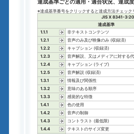
達成基準ごとの適用・適合状況、達成
※達成基準番号をクリックすると達成方法チェック
JIS X 8341-3:2
達成基準
1.1.1
非テキストコンテンツ
1.2.1
音声のみ及び映像のみ (収録済)
1.2.2
キャプション (収録済)
1.2.3
音声解説、又はメディアに対する代替
1.2.4
キャプション (ライブ)
1.2.5
音声解説 (収録済)
1.3.1
情報及び関係性
1.3.2
意味のある順序
1.3.3
感覚的な特徴
1.4.1
色の使用
1.4.2
音声の制御
1.4.3
コントラスト (最低限)
1.4.4
テキストのサイズ変更