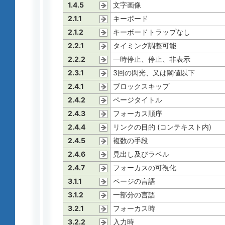
1.4.5
文字画像
2.1.1
キーボード
2.1.2
キーボードトラップなし
2.2.1
タイミング調整可能
2.2.2
一時停止、停止、非表示
2.3.1
3回の閃光、又は閾値以下
2.4.1
ブロックスキップ
2.4.2
ページタイトル
2.4.3
フォーカス順序
2.4.4
リンクの目的 (コンテキスト内)
2.4.5
複数の手段
2.4.6
見出し及びラベル
2.4.7
フォーカスの可視化
3.1.1
ページの言語
3.1.2
一部分の言語
3.2.1
フォーカス時
3.2.2
入力時